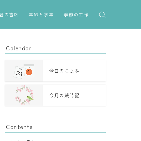
暦の吉凶
年齢と学年
季節の工作
吉日・縁起の良い日
紋切り遊び
年齢・干支
六曜（大安・仏滅）
折り紙・切り紙
学年
Calendar
十二直
子供のお祝い
二十八宿
厄年
今日のこよみ
二十七宿
長寿のお祝い
今月の歳時記
誕生シンボル
Contents