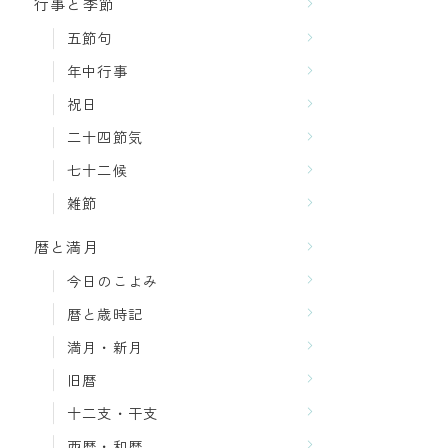
行事と季節
五節句
年中行事
祝日
二十四節気
七十二候
雑節
暦と満月
今日のこよみ
暦と歳時記
満月・新月
旧暦
十二支・干支
西暦・和暦