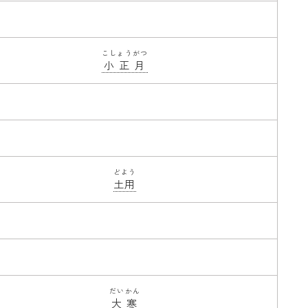
こしょうがつ
小正月
どよう
土用
だいかん
大寒