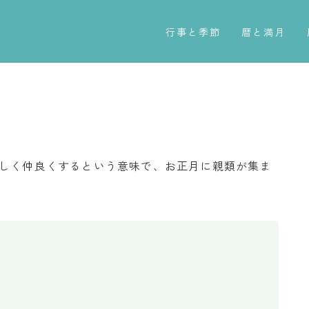
行事と季節
暦と満月
五節句
今日のこよみ
年中行事
暦と歳時記
祝日
満月・新月
二十四節気
旧暦
親しく仲良くするという意味で、お正月に親類が集ま
七十二候
十二支・干支
雑節
西暦・和暦