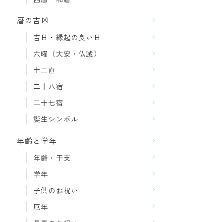
暦の吉凶
吉日・縁起の良い日
六曜（大安・仏滅）
十二直
二十八宿
二十七宿
誕生シンボル
年齢と学年
年齢・干支
学年
子供のお祝い
厄年