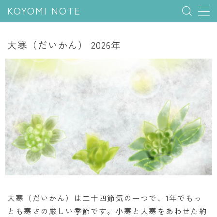
KOYOMI NOTE
MENU
大寒（だいかん） 2026年
行事と季節
五節句
年中行事
祝日
二十四節気
七十二候
雑節
暦と満月
大寒（だいかん）は二十四節気の一つで、1年でもっ
とも寒さの厳しい季節です。小寒と大寒をあわせた約
今日のこよみ