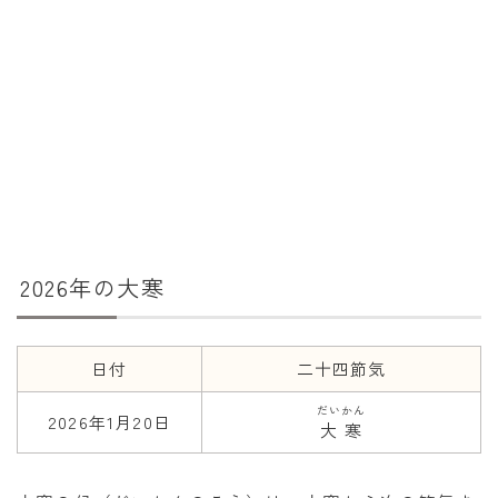
年齢と学年
年齢・干支
学年
子供のお祝い
厄年
長寿のお祝い
2026年の大寒
季節の工作
紋切り遊び
日付
二十四節気
折り紙・切り紙
だいかん
2026年1月20日
大寒