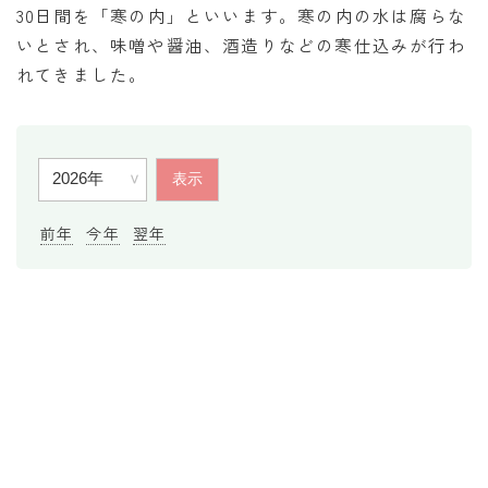
30日間を「寒の内」といいます。寒の内の水は腐らな
暦と歳時記
いとされ、味噌や醤油、酒造りなどの寒仕込みが行わ
満月・新月
れてきました。
旧暦
十二支・干支
西暦・和暦
前年
今年
翌年
暦の吉凶
吉日・縁起の良い日
六曜（大安・仏滅）
十二直
二十八宿
二十七宿
誕生シンボル