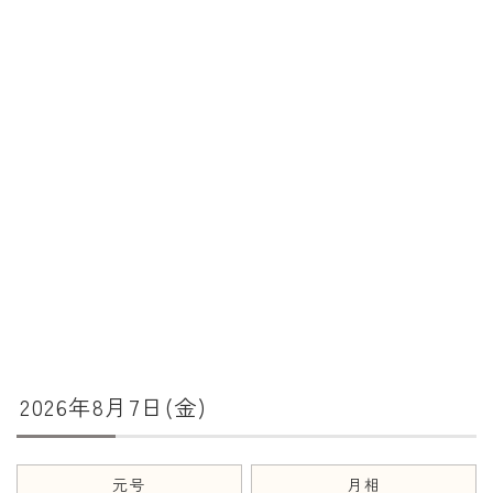
暦と歳時記
満月・新月
旧暦
十二支・干支
西暦・和暦
暦の吉凶
吉日・縁起の良い日
六曜（大安・仏滅）
十二直
2026年8月7日(金)
二十八宿
二十七宿
誕生シンボル
元号
月相