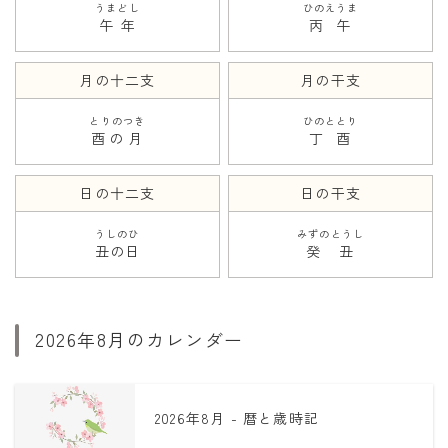
うまどし
ひのえうま
午年
丙午
月の十二支
月の干支
とりのつき
ひのととり
酉の月
丁酉
日の十二支
日の干支
うしのひ
みずのとうし
丑の日
癸丑
2026年8月のカレンダー
2026年8月 - 暦と歳時記