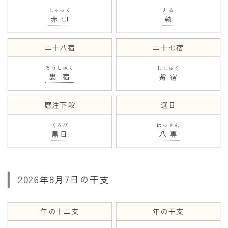
しゃっく
とる
赤口
執
二十八宿
二十七宿
ろうしゅく
ししゅく
婁宿
觜宿
暦注下段
選日
くろび
はっせん
黒日
八専
2026年8月7日の干支
年の十二支
年の干支