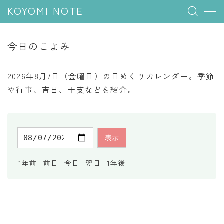
KOYOMI NOTE
MENU
今日のこよみ
行事と季節
2026年8月7日（金曜日）の日めくりカレンダー。季節
五節句
や行事、吉日、干支などを紹介。
年中行事
祝日
二十四節気
七十二候
1年前
前日
今日
翌日
1年後
雑節
暦と満月
今日のこよみ