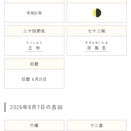
令和8年
年齢と学年
年齢・干支
二十四節気
七十二候
学年
りっしゅう
すずかぜいたる
子供のお祝い
立秋
涼風至
厄年
旧暦
長寿のお祝い
旧暦 6月25日
季節の工作
紋切り遊び
折り紙・切り紙
2026年8月7日の吉凶
六曜
十二直