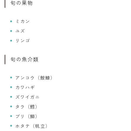
旬の果物
ミカン
ユズ
リンゴ
旬の魚介類
アンコウ（鮟鱇）
カワハギ
ズワイガニ
タラ（鱈）
ブリ（鰤）
ホタテ（帆立）