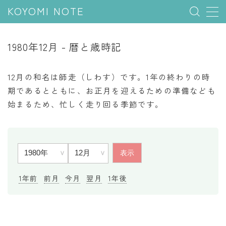
KOYOMI NOTE
MENU
1980年12月 - 暦と歳時記
行事と季節
12月の和名は師走（しわす）です。1年の終わりの時
五節句
期であるとともに、お正月を迎えるための準備なども
始まるため、忙しく走り回る季節です。
年中行事
祝日
二十四節気
七十二候
雑節
1年前
前月
今月
翌月
1年後
暦と満月
今日のこよみ