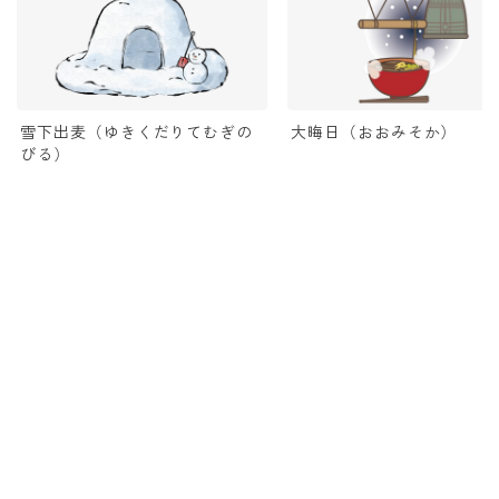
雪下出麦（ゆきくだりてむぎの
大晦日（おおみそか）
びる）