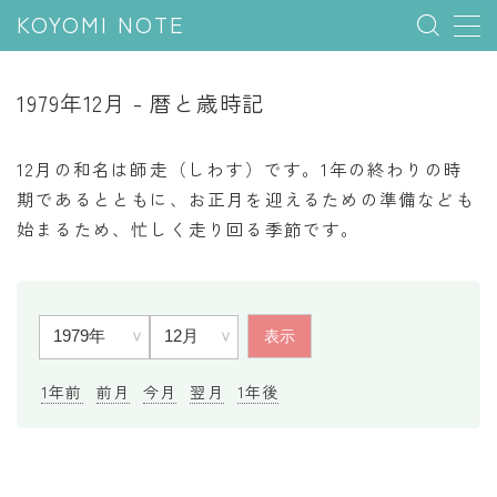
KOYOMI NOTE
MENU
1979年12月 - 暦と歳時記
行事と季節
12月の和名は師走（しわす）です。1年の終わりの時
五節句
期であるとともに、お正月を迎えるための準備なども
始まるため、忙しく走り回る季節です。
年中行事
祝日
二十四節気
七十二候
雑節
1年前
前月
今月
翌月
1年後
暦と満月
今日のこよみ