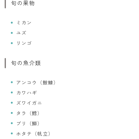
旬の果物
ミカン
ユズ
リンゴ
旬の魚介類
アンコウ（鮟鱇）
カワハギ
ズワイガニ
タラ（鱈）
ブリ（鰤）
ホタテ（帆立）