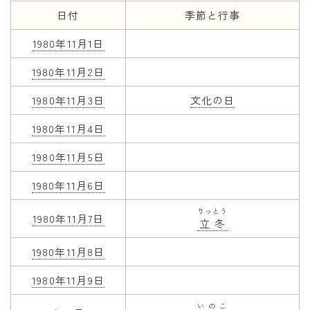
日付
季節と行事
年齢と学年
1980年11月1日
年齢・干支
1980年11月2日
学年
1980年11月3日
文化の日
子供のお祝い
1980年11月4日
厄年
長寿のお祝い
1980年11月5日
1980年11月6日
季節の工作
りっとう
紋切り遊び
1980年11月7日
立冬
折り紙・切り紙
1980年11月8日
1980年11月9日
いのこ