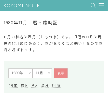
KOYOMI NOTE
MENU
1980年11月 - 暦と歳時記
行事と季節
11月の和名は霜月（しもつき）です。旧暦の11月は現
五節句
在の12月頃にあたり、霜がおりるほど寒い月なので霜
月と呼ばれます。
年中行事
祝日
二十四節気
七十二候
雑節
1年前
前月
今月
翌月
1年後
暦と満月
今日のこよみ