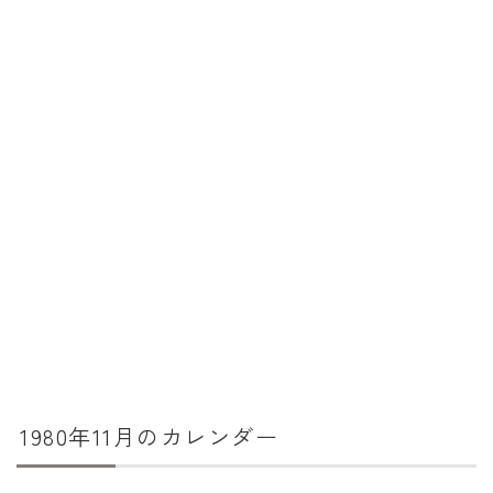
暦と歳時記
満月・新月
旧暦
十二支・干支
西暦・和暦
暦の吉凶
吉日・縁起の良い日
六曜（大安・仏滅）
十二直
二十八宿
1980年11月のカレンダー
二十七宿
誕生シンボル