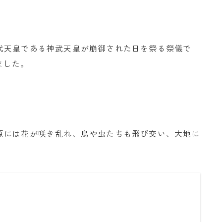
代天皇である神武天皇が崩御された日を祭る祭儀で
ました。
原には花が咲き乱れ、鳥や虫たちも飛び交い、大地に