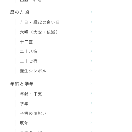
暦の吉凶
吉日・縁起の良い日
六曜（大安・仏滅）
十二直
二十八宿
二十七宿
誕生シンボル
年齢と学年
年齢・干支
学年
子供のお祝い
厄年