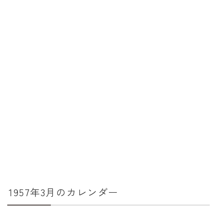
暦と歳時記
満月・新月
旧暦
十二支・干支
西暦・和暦
暦の吉凶
吉日・縁起の良い日
六曜（大安・仏滅）
十二直
二十八宿
1957年3月のカレンダー
二十七宿
誕生シンボル