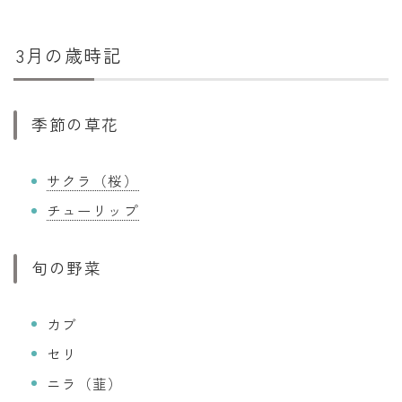
3月の歳時記
季節の草花
サクラ（桜）
チューリップ
旬の野菜
カブ
セリ
ニラ（韮）