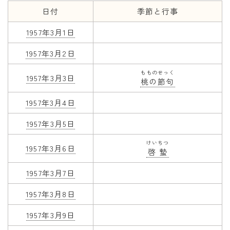
日付
季節と行事
年齢と学年
1957年3月1日
年齢・干支
1957年3月2日
学年
もものせっく
子供のお祝い
1957年3月3日
桃の節句
厄年
1957年3月4日
長寿のお祝い
1957年3月5日
季節の工作
けいちつ
1957年3月6日
啓蟄
紋切り遊び
1957年3月7日
折り紙・切り紙
1957年3月8日
1957年3月9日