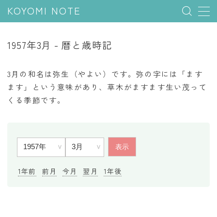
KOYOMI NOTE
MENU
1957年3月 - 暦と歳時記
行事と季節
3月の和名は弥生（やよい）です。弥の字には「ます
五節句
ます」という意味があり、草木がますます生い茂って
くる季節です。
年中行事
祝日
二十四節気
七十二候
雑節
1年前
前月
今月
翌月
1年後
暦と満月
今日のこよみ