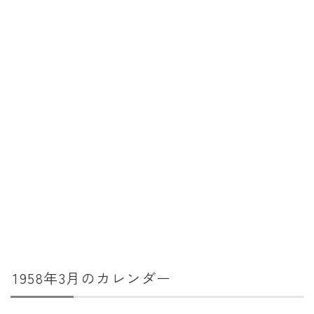
暦と歳時記
満月・新月
旧暦
十二支・干支
西暦・和暦
暦の吉凶
吉日・縁起の良い日
六曜（大安・仏滅）
十二直
二十八宿
1958年3月のカレンダー
二十七宿
誕生シンボル