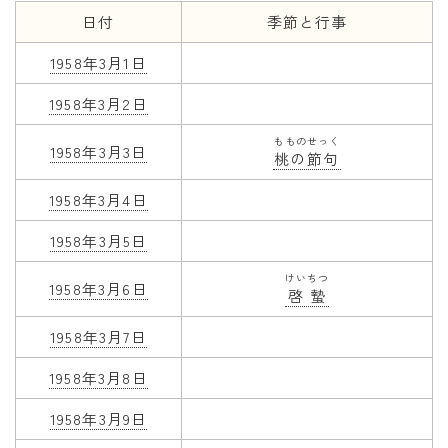
日付
季節と行事
年齢と学年
1958年3月1日
年齢・干支
1958年3月2日
学年
もものせっく
子供のお祝い
1958年3月3日
桃の節句
厄年
1958年3月4日
長寿のお祝い
1958年3月5日
季節の工作
けいちつ
1958年3月6日
啓蟄
紋切り遊び
1958年3月7日
折り紙・切り紙
1958年3月8日
1958年3月9日