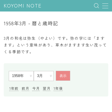
KOYOMI NOTE
MENU
1958年3月 - 暦と歳時記
行事と季節
3月の和名は弥生（やよい）です。弥の字には「ます
五節句
ます」という意味があり、草木がますます生い茂って
くる季節です。
年中行事
祝日
二十四節気
七十二候
雑節
1年前
前月
今月
翌月
1年後
暦と満月
今日のこよみ