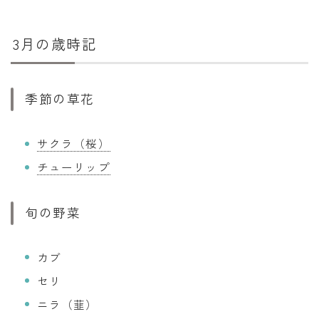
3月の歳時記
季節の草花
サクラ（桜）
チューリップ
旬の野菜
カブ
セリ
ニラ（韮）