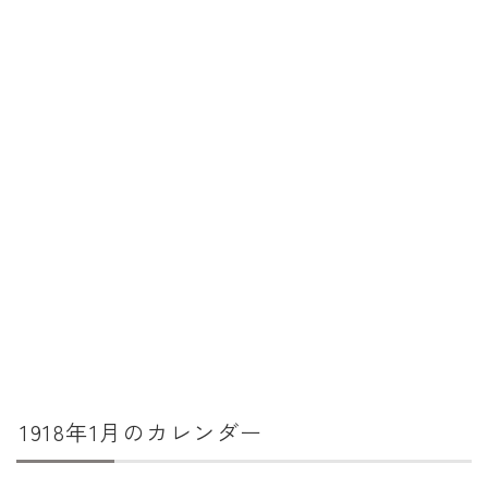
暦と歳時記
満月・新月
旧暦
十二支・干支
西暦・和暦
暦の吉凶
吉日・縁起の良い日
六曜（大安・仏滅）
十二直
二十八宿
1918年1月のカレンダー
二十七宿
誕生シンボル