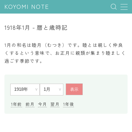
KOYOMI NOTE
MENU
1918年1月 - 暦と歳時記
行事と季節
1月の和名は睦月（むつき）です。睦とは親しく仲良
五節句
くするという意味で、お正月に親類が集まり睦ましく
過ごす季節です。
年中行事
祝日
二十四節気
七十二候
雑節
1年前
前月
今月
翌月
1年後
暦と満月
今日のこよみ