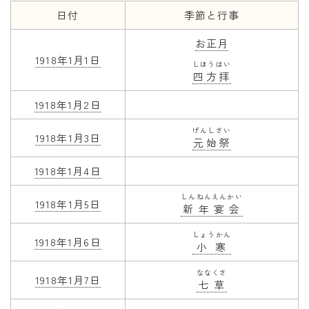
日付
季節と行事
年齢と学年
お正月
年齢・干支
1918年1月1日
しほうはい
四方拝
学年
子供のお祝い
1918年1月2日
厄年
げんしさい
1918年1月3日
元始祭
長寿のお祝い
1918年1月4日
季節の工作
しんねんえんかい
1918年1月5日
新年宴会
紋切り遊び
しょうかん
折り紙・切り紙
1918年1月6日
小寒
ななくさ
1918年1月7日
七草