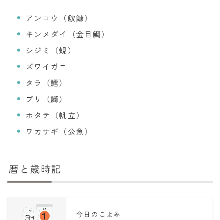
アンコウ（鮟鱇）
キンメダイ（金目鯛）
シジミ（蜆）
ズワイガニ
タラ（鱈）
ブリ（鰤）
ホタテ（帆立）
ワカサギ（公魚）
暦と歳時記
今日のこよみ