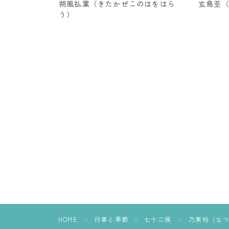
朔風払葉（きたかぜこのはをはら
玄鳥至
う）
HOME
行事と季節
七十二候
乃東枯（な
＞
＞
＞