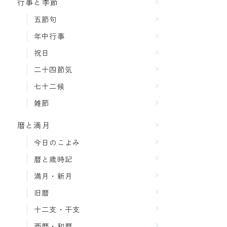
行事と季節
五節句
年中行事
祝日
二十四節気
七十二候
雑節
暦と満月
今日のこよみ
暦と歳時記
満月・新月
旧暦
十二支・干支
西暦・和暦