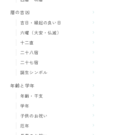
暦の吉凶
吉日・縁起の良い日
六曜（大安・仏滅）
十二直
二十八宿
二十七宿
誕生シンボル
年齢と学年
年齢・干支
学年
子供のお祝い
厄年