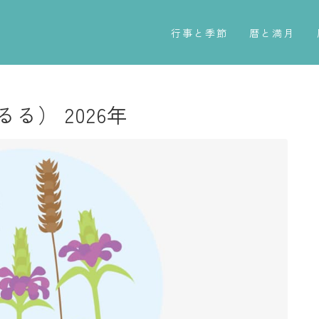
行事と季節
暦と満月
五節句
今日のこよみ
年中行事
暦と歳時記
） 2026年
祝日
満月・新月
二十四節気
旧暦
七十二候
十二支・干支
雑節
西暦・和暦