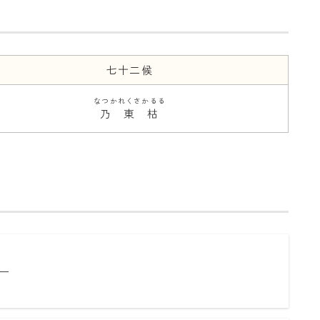
七十二候
なつかれくさかるる
乃東枯
ー