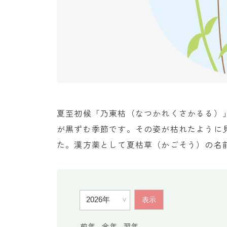
夏至初候「乃東枯（なつかれくさかるる）
が黒ずむ季節です。その姿が枯れたように
た。漢方薬として夏枯草（かごそう）の名
前年
今年
翌年