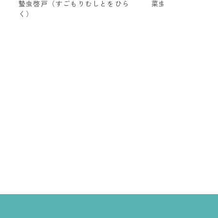
蟄虫啓戸（すごもりむしとをひら
菜虫化蝶（なむしち
く）