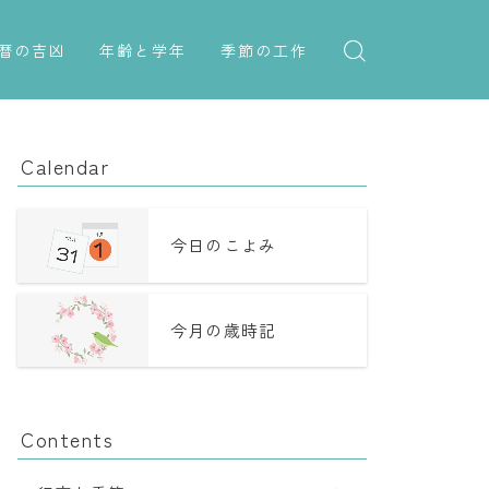
暦の吉凶
年齢と学年
季節の工作
吉日・縁起の良い日
紋切り遊び
年齢・干支
六曜（大安・仏滅）
折り紙・切り紙
学年
Calendar
十二直
子供のお祝い
二十八宿
厄年
今日のこよみ
二十七宿
長寿のお祝い
今月の歳時記
誕生シンボル
Contents