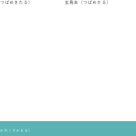
（つばめきたる）
玄鳥去（つばめさる）
つかれくさかるる）