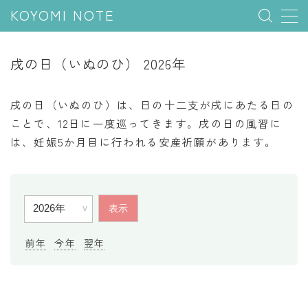
KOYOMI NOTE
MENU
戌の日（いぬのひ） 2026年
行事と季節
戌の日（いぬのひ）は、日の十二支が戌にあたる日の
五節句
ことで、12日に一度巡ってきます。戌の日の風習に
は、妊娠5か月目に行われる安産祈願があります。
年中行事
祝日
二十四節気
七十二候
雑節
前年
今年
翌年
暦と満月
今日のこよみ