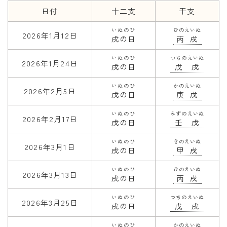
日付
十二支
干支
年齢と学年
いぬのひ
ひのえいぬ
2026年1月12日
戌の日
丙戌
年齢・干支
学年
いぬのひ
つちのえいぬ
2026年1月24日
戌の日
戊戌
子供のお祝い
いぬのひ
かのえいぬ
2026年2月5日
厄年
戌の日
庚戌
長寿のお祝い
いぬのひ
みずのえいぬ
2026年2月17日
戌の日
壬戌
季節の工作
いぬのひ
きのえいぬ
2026年3月1日
戌の日
甲戌
紋切り遊び
いぬのひ
ひのえいぬ
2026年3月13日
折り紙・切り紙
戌の日
丙戌
いぬのひ
つちのえいぬ
2026年3月25日
戌の日
戊戌
いぬのひ
かのえいぬ