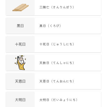
暦と歳時記
三隣亡（さんりんぼう）
満月・新月
旧暦
黒日（くろび）
十二支・干支
西暦・和暦
十死日（じゅうしにち）
暦の吉凶
吉日・縁起の良い日
天赦日（てんしゃにち）
六曜（大安・仏滅）
十二直
天恩日（てんおんにち）
二十八宿
二十七宿
大明日（だいみょうにち）
誕生シンボル