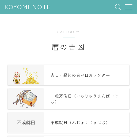
KOYOMI NOTE
MENU
CATEGORY
行事と季節
暦の吉凶
五節句
年中行事
祝日
吉日・縁起の良い日カレンダー
二十四節気
七十二候
一粒万倍日（いちりゅうまんばいに
ち）
雑節
不成就日（ふじょうじゅにち）
暦と満月
今日のこよみ