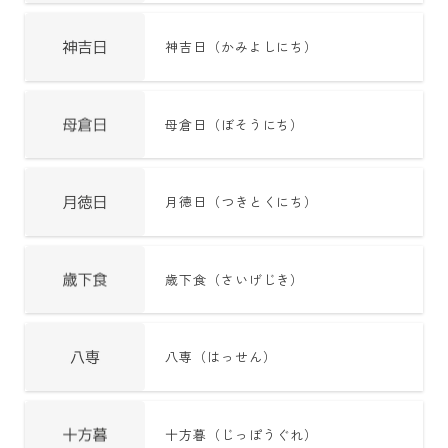
年齢と学年
神吉日（かみよしにち）
年齢・干支
学年
母倉日（ぼそうにち）
子供のお祝い
厄年
月徳日（つきとくにち）
長寿のお祝い
季節の工作
歳下食（さいげじき）
紋切り遊び
折り紙・切り紙
八専（はっせん）
十方暮（じっぽうぐれ）