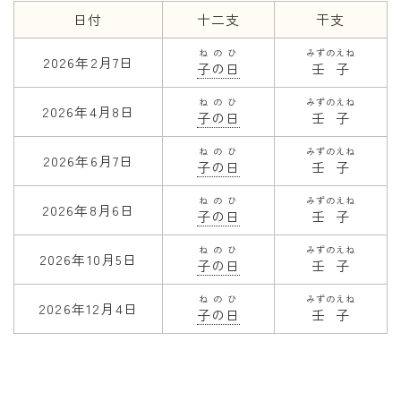
日付
十二支
干支
年齢と学年
ねのひ
みずのえね
2026年2月7日
子の日
壬子
年齢・干支
学年
ねのひ
みずのえね
2026年4月8日
子の日
壬子
子供のお祝い
ねのひ
みずのえね
2026年6月7日
厄年
子の日
壬子
長寿のお祝い
ねのひ
みずのえね
2026年8月6日
子の日
壬子
季節の工作
ねのひ
みずのえね
2026年10月5日
子の日
壬子
紋切り遊び
ねのひ
みずのえね
2026年12月4日
折り紙・切り紙
子の日
壬子