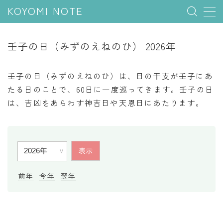
KOYOMI NOTE
MENU
壬子の日（みずのえねのひ） 2026年
行事と季節
壬子の日（みずのえねのひ）は、日の干支が壬子にあ
五節句
たる日のことで、60日に一度巡ってきます。壬子の日
は、吉凶をあらわす神吉日や天恩日にあたります。
年中行事
祝日
二十四節気
七十二候
雑節
前年
今年
翌年
暦と満月
今日のこよみ