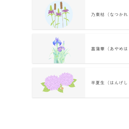
乃東枯（なつかれ
菖蒲華（あやめは
半夏生（はんげし