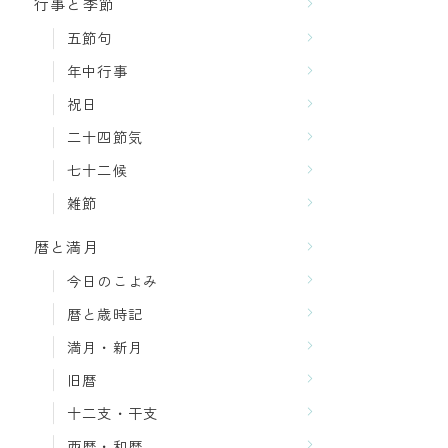
行事と季節
五節句
年中行事
祝日
二十四節気
七十二候
雑節
暦と満月
今日のこよみ
暦と歳時記
満月・新月
旧暦
十二支・干支
西暦・和暦