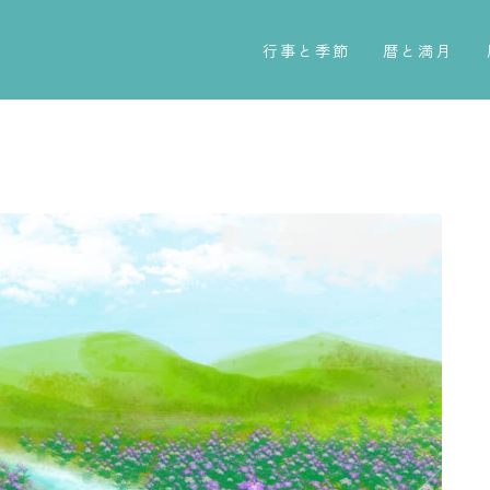
行事と季節
暦と満月
五節句
今日のこよみ
年中行事
暦と歳時記
祝日
満月・新月
二十四節気
旧暦
七十二候
十二支・干支
雑節
西暦・和暦