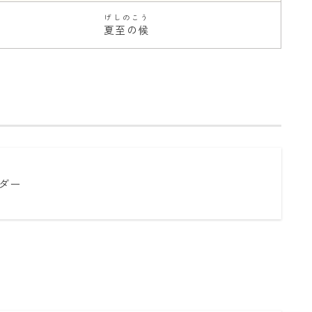
げしのこう
夏至の候
ダー