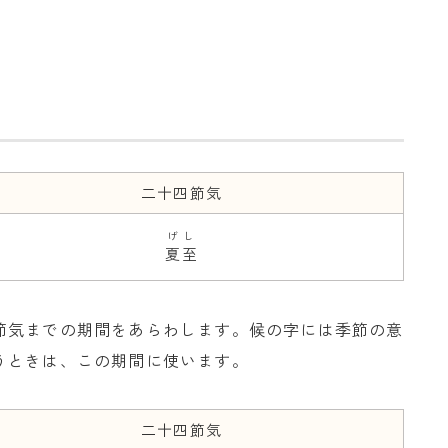
二十四節気
げし
夏至
節気までの期間をあらわします。候の字には季節の意
うときは、この期間に使います。
二十四節気