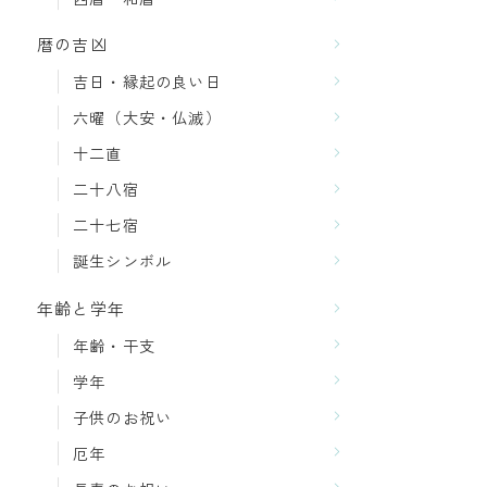
暦の吉凶
吉日・縁起の良い日
六曜（大安・仏滅）
十二直
二十八宿
二十七宿
誕生シンボル
年齢と学年
年齢・干支
学年
子供のお祝い
厄年