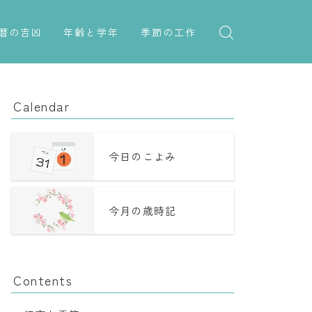
暦の吉凶
年齢と学年
季節の工作
吉日・縁起の良い日
紋切り遊び
年齢・干支
六曜（大安・仏滅）
折り紙・切り紙
学年
Calendar
十二直
子供のお祝い
二十八宿
厄年
今日のこよみ
二十七宿
長寿のお祝い
今月の歳時記
誕生シンボル
Contents