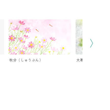
秋分（しゅうぶん）
大寒（だいかん）