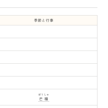
季節と行事
ぼうしゅ
芒種