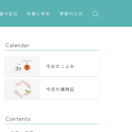
暦の吉凶
年齢と学年
季節の工作
吉日・縁起の良い日
紋切り遊び
年齢・干支
六曜（大安・仏滅）
折り紙・切り紙
学年
Calendar
十二直
子供のお祝い
二十八宿
厄年
今日のこよみ
二十七宿
長寿のお祝い
今月の歳時記
誕生シンボル
Contents