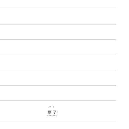
げし
夏至