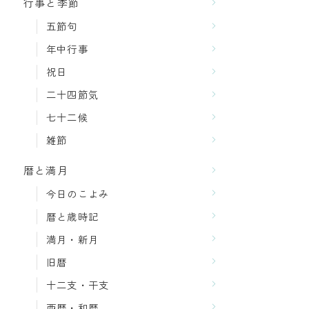
行事と季節
五節句
年中行事
祝日
二十四節気
七十二候
雑節
暦と満月
今日のこよみ
暦と歳時記
満月・新月
旧暦
十二支・干支
西暦・和暦