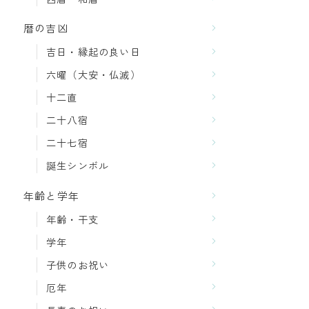
暦の吉凶
吉日・縁起の良い日
六曜（大安・仏滅）
十二直
二十八宿
二十七宿
誕生シンボル
年齢と学年
年齢・干支
学年
子供のお祝い
厄年