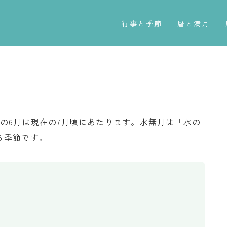
行事と季節
暦と満月
五節句
今日のこよみ
年中行事
暦と歳時記
祝日
満月・新月
二十四節気
旧暦
の6月は現在の7月頃にあたります。水無月は「水の
七十二候
十二支・干支
る季節です。
雑節
西暦・和暦