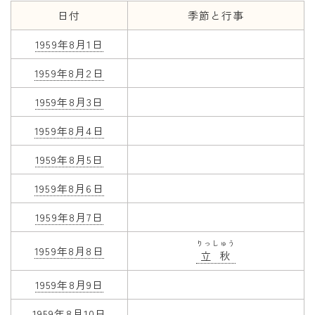
日付
季節と行事
年齢と学年
1959年8月1日
年齢・干支
1959年8月2日
学年
1959年8月3日
子供のお祝い
1959年8月4日
厄年
長寿のお祝い
1959年8月5日
1959年8月6日
季節の工作
1959年8月7日
紋切り遊び
りっしゅう
折り紙・切り紙
1959年8月8日
立秋
1959年8月9日
1959年8月10日