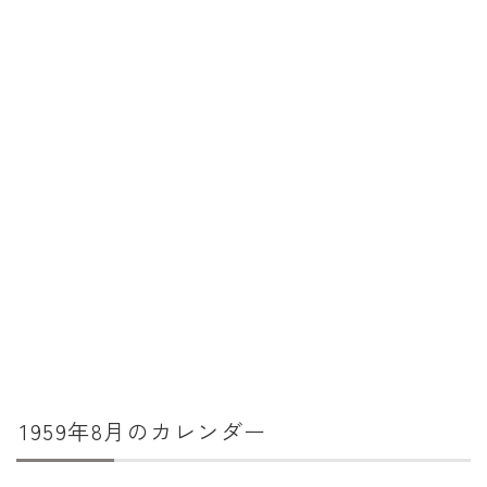
暦と歳時記
満月・新月
旧暦
十二支・干支
西暦・和暦
暦の吉凶
吉日・縁起の良い日
六曜（大安・仏滅）
十二直
二十八宿
1959年8月のカレンダー
二十七宿
誕生シンボル