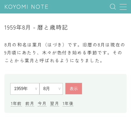
KOYOMI NOTE
MENU
1959年8月 - 暦と歳時記
行事と季節
8月の和名は葉月（はづき）です。旧暦の8月は現在の
五節句
9月頃にあたり、木々が色付き始める季節です。その
ことから葉月と呼ばれるようになりました。
年中行事
祝日
二十四節気
七十二候
雑節
1年前
前月
今月
翌月
1年後
暦と満月
今日のこよみ