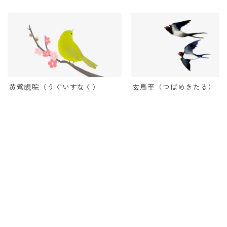
黄鶯睍睆（うぐいすなく）
玄鳥至（つばめきたる）