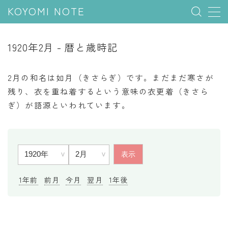
KOYOMI NOTE
MENU
1920年2月 - 暦と歳時記
行事と季節
2月の和名は如月（きさらぎ）です。まだまだ寒さが
五節句
残り、衣を重ね着するという意味の衣更着（きさら
ぎ）が語源といわれています。
年中行事
祝日
二十四節気
七十二候
雑節
1年前
前月
今月
翌月
1年後
暦と満月
今日のこよみ