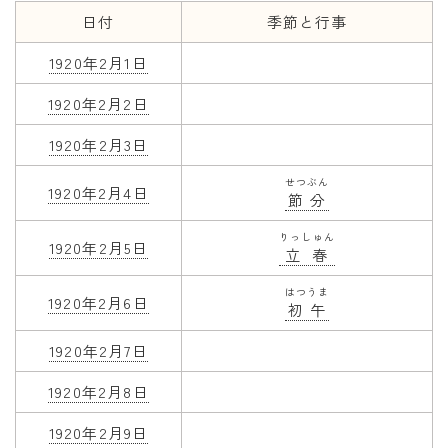
日付
季節と行事
年齢と学年
1920年2月1日
年齢・干支
1920年2月2日
学年
1920年2月3日
子供のお祝い
せつぶん
厄年
1920年2月4日
節分
長寿のお祝い
りっしゅん
1920年2月5日
立春
季節の工作
はつうま
1920年2月6日
初午
紋切り遊び
折り紙・切り紙
1920年2月7日
1920年2月8日
1920年2月9日