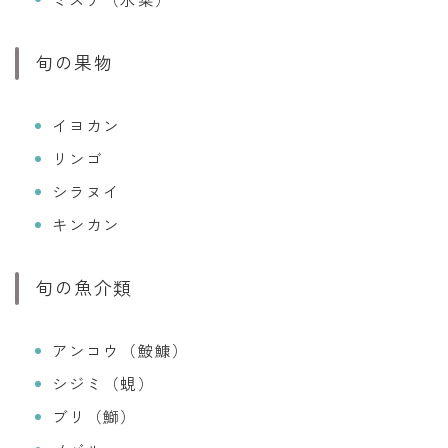
旬の果物
イヨカン
リンゴ
シラヌイ
キンカン
旬の魚介類
アンコウ（鮟鱇）
シジミ（蜆）
ブリ（鰤）