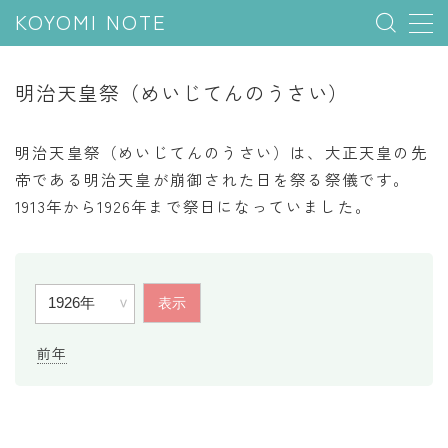
KOYOMI NOTE
MENU
明治天皇祭（めいじてんのうさい）
行事と季節
明治天皇祭（めいじてんのうさい）は、大正天皇の先
五節句
帝である明治天皇が崩御された日を祭る祭儀です。
1913年から1926年まで祭日になっていました。
年中行事
祝日
二十四節気
七十二候
雑節
前年
暦と満月
今日のこよみ