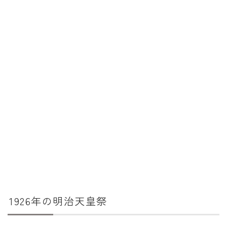
暦と歳時記
満月・新月
旧暦
十二支・干支
西暦・和暦
暦の吉凶
吉日・縁起の良い日
六曜（大安・仏滅）
十二直
二十八宿
1926年の明治天皇祭
二十七宿
誕生シンボル