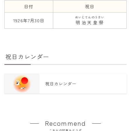
日付
祝日
年齢と学年
めいじてんのうさい
1926年7月30日
明治天皇祭
年齢・干支
学年
子供のお祝い
厄年
祝日カレンダー
長寿のお祝い
季節の工作
祝日カレンダー
紋切り遊び
折り紙・切り紙
Recommend
こちらの記事もどうぞ