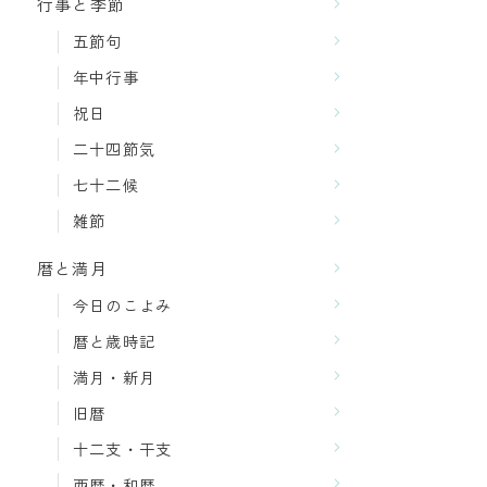
行事と季節
五節句
年中行事
祝日
二十四節気
七十二候
雑節
暦と満月
今日のこよみ
暦と歳時記
満月・新月
旧暦
十二支・干支
西暦・和暦