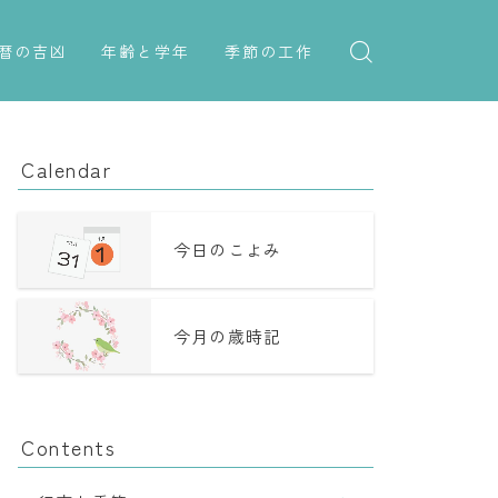
暦の吉凶
年齢と学年
季節の工作
吉日・縁起の良い日
紋切り遊び
年齢・干支
六曜（大安・仏滅）
折り紙・切り紙
学年
Calendar
十二直
子供のお祝い
二十八宿
厄年
今日のこよみ
二十七宿
長寿のお祝い
今月の歳時記
誕生シンボル
Contents