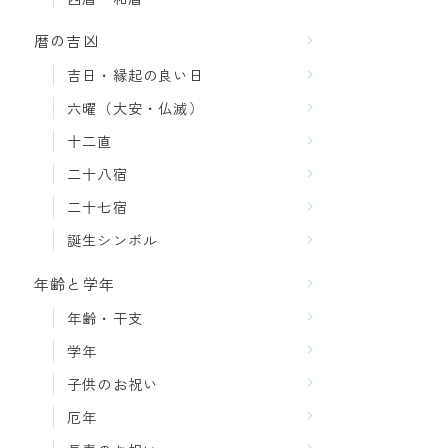
暦の吉凶
吉日・縁起の良い日
六曜（大安・仏滅）
十二直
二十八宿
二十七宿
誕生シンボル
年齢と学年
年齢・干支
学年
子供のお祝い
厄年