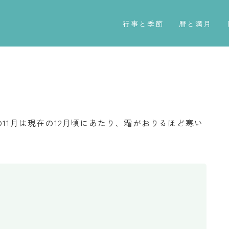
行事と季節
暦と満月
五節句
今日のこよみ
年中行事
暦と歳時記
祝日
満月・新月
二十四節気
旧暦
11月は現在の12月頃にあたり、霜がおりるほど寒い
七十二候
十二支・干支
雑節
西暦・和暦