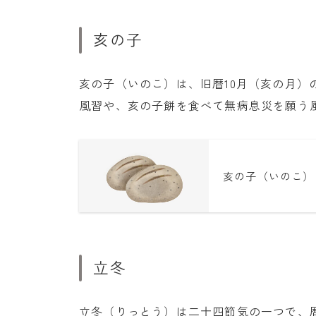
亥の子
亥の子（いのこ）は、旧暦10月（亥の月）
風習や、亥の子餅を食べて無病息災を願う
亥の子（いのこ）
立冬
立冬（りっとう）は二十四節気の一つで、