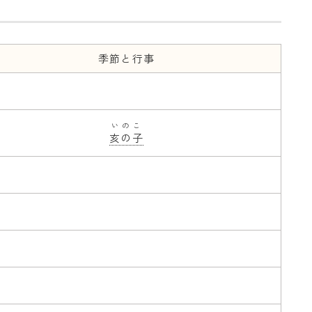
季節と行事
いのこ
亥の子