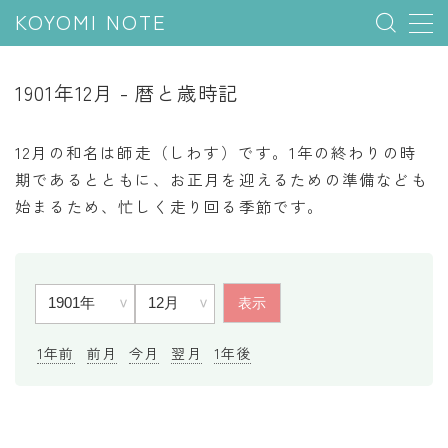
KOYOMI NOTE
MENU
1901年12月 - 暦と歳時記
行事と季節
12月の和名は師走（しわす）です。1年の終わりの時
五節句
期であるとともに、お正月を迎えるための準備なども
始まるため、忙しく走り回る季節です。
年中行事
祝日
二十四節気
七十二候
雑節
1年前
前月
今月
翌月
1年後
暦と満月
今日のこよみ