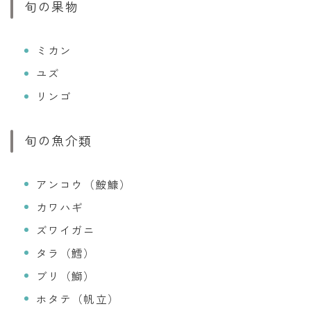
旬の果物
ミカン
ユズ
リンゴ
旬の魚介類
アンコウ（鮟鱇）
カワハギ
ズワイガニ
タラ（鱈）
ブリ（鰤）
ホタテ（帆立）