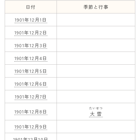
日付
季節と行事
年齢と学年
1901年12月1日
年齢・干支
1901年12月2日
学年
1901年12月3日
子供のお祝い
1901年12月4日
厄年
長寿のお祝い
1901年12月5日
1901年12月6日
季節の工作
1901年12月7日
紋切り遊び
たいせつ
折り紙・切り紙
1901年12月8日
大雪
1901年12月9日
1901年12月10日