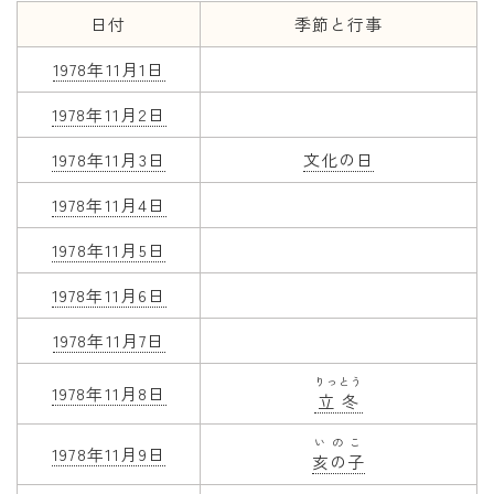
日付
季節と行事
年齢と学年
1978年11月1日
年齢・干支
1978年11月2日
学年
1978年11月3日
文化の日
子供のお祝い
1978年11月4日
厄年
長寿のお祝い
1978年11月5日
1978年11月6日
季節の工作
1978年11月7日
紋切り遊び
りっとう
折り紙・切り紙
1978年11月8日
立冬
いのこ
1978年11月9日
亥の子