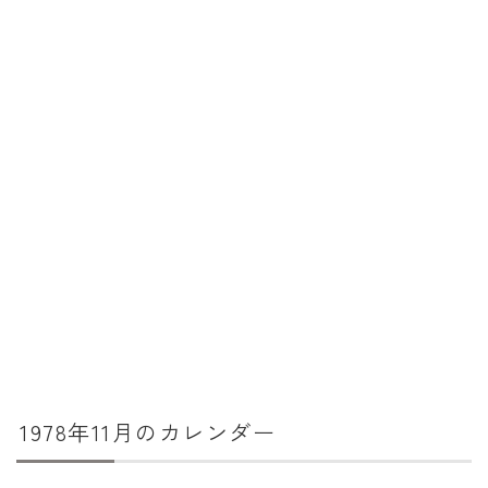
暦と歳時記
満月・新月
旧暦
十二支・干支
西暦・和暦
暦の吉凶
吉日・縁起の良い日
六曜（大安・仏滅）
十二直
二十八宿
1978年11月のカレンダー
二十七宿
誕生シンボル