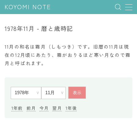
KOYOMI NOTE
MENU
1978年11月 - 暦と歳時記
行事と季節
11月の和名は霜月（しもつき）です。旧暦の11月は現
五節句
在の12月頃にあたり、霜がおりるほど寒い月なので霜
月と呼ばれます。
年中行事
祝日
二十四節気
七十二候
雑節
1年前
前月
今月
翌月
1年後
暦と満月
今日のこよみ