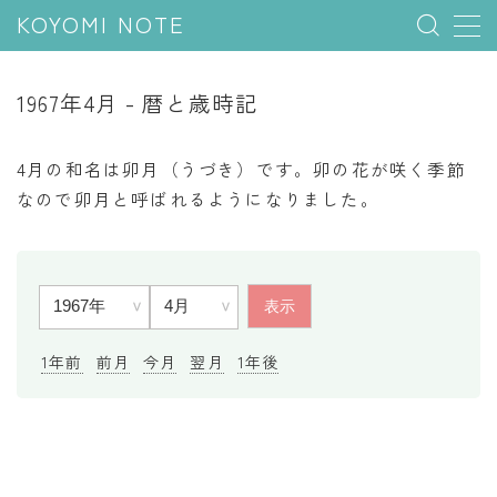
KOYOMI NOTE
MENU
1967年4月 - 暦と歳時記
行事と季節
4月の和名は卯月（うづき）です。卯の花が咲く季節
五節句
なので卯月と呼ばれるようになりました。
年中行事
祝日
二十四節気
七十二候
1年前
前月
今月
翌月
1年後
雑節
暦と満月
今日のこよみ