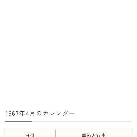
暦と歳時記
満月・新月
旧暦
十二支・干支
西暦・和暦
暦の吉凶
吉日・縁起の良い日
六曜（大安・仏滅）
十二直
1967年4月のカレンダー
二十八宿
二十七宿
誕生シンボル
日付
季節と行事