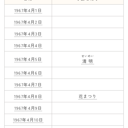
1967年4月1日
年齢と学年
1967年4月2日
年齢・干支
学年
1967年4月3日
子供のお祝い
1967年4月4日
厄年
せいめい
1967年4月5日
清明
長寿のお祝い
1967年4月6日
季節の工作
1967年4月7日
紋切り遊び
1967年4月8日
花まつり
折り紙・切り紙
1967年4月9日
1967年4月10日