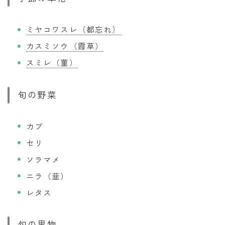
ミヤコワスレ（都忘れ）
カスミソウ（霞草）
スミレ（菫）
旬の野菜
カブ
セリ
ソラマメ
ニラ（韮）
レタス
旬の果物