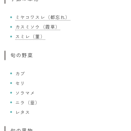
ミヤコワスレ（都忘れ）
カスミソウ（霞草）
スミレ（菫）
旬の野菜
カブ
セリ
ソラマメ
ニラ（韮）
レタス
旬の果物