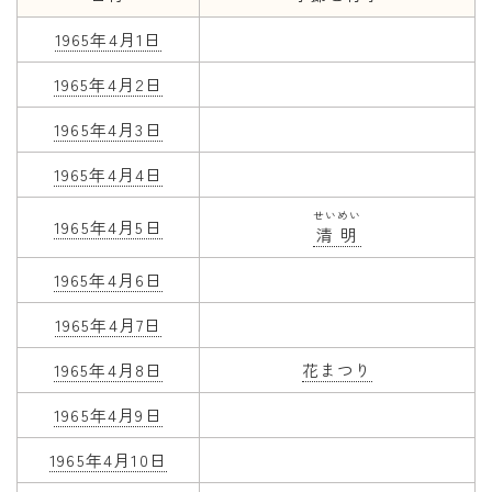
1965年4月1日
年齢と学年
1965年4月2日
年齢・干支
学年
1965年4月3日
子供のお祝い
1965年4月4日
厄年
せいめい
1965年4月5日
清明
長寿のお祝い
1965年4月6日
季節の工作
1965年4月7日
紋切り遊び
1965年4月8日
花まつり
折り紙・切り紙
1965年4月9日
1965年4月10日