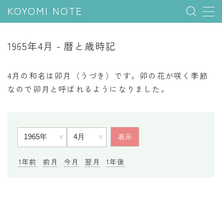
KOYOMI NOTE
MENU
1965年4月 - 暦と歳時記
行事と季節
4月の和名は卯月（うづき）です。卯の花が咲く季節
五節句
なので卯月と呼ばれるようになりました。
年中行事
祝日
二十四節気
七十二候
1年前
前月
今月
翌月
1年後
雑節
暦と満月
今日のこよみ