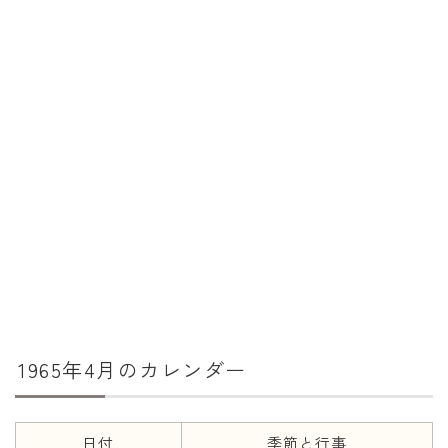
暦と歳時記
満月・新月
旧暦
十二支・干支
西暦・和暦
暦の吉凶
吉日・縁起の良い日
六曜（大安・仏滅）
十二直
1965年4月のカレンダー
二十八宿
二十七宿
誕生シンボル
日付
季節と行事