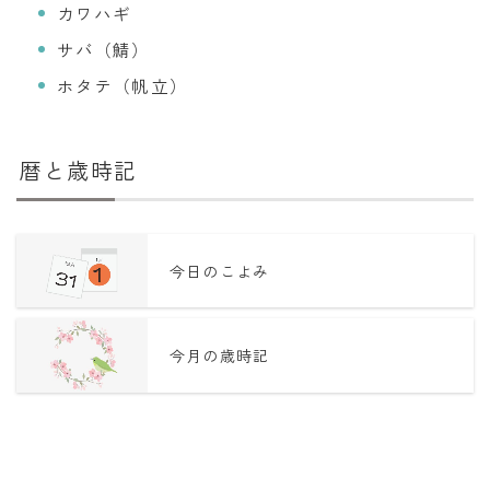
カワハギ
サバ（鯖）
ホタテ（帆立）
暦と歳時記
今日のこよみ
今月の歳時記