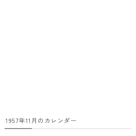
暦と歳時記
満月・新月
旧暦
十二支・干支
西暦・和暦
暦の吉凶
吉日・縁起の良い日
六曜（大安・仏滅）
十二直
二十八宿
1957年11月のカレンダー
二十七宿
誕生シンボル