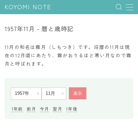
KOYOMI NOTE
MENU
1957年11月 - 暦と歳時記
行事と季節
11月の和名は霜月（しもつき）です。旧暦の11月は現
五節句
在の12月頃にあたり、霜がおりるほど寒い月なので霜
月と呼ばれます。
年中行事
祝日
二十四節気
七十二候
雑節
1年前
前月
今月
翌月
1年後
暦と満月
今日のこよみ