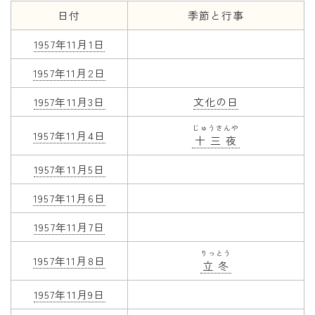
日付
季節と行事
年齢と学年
1957年11月1日
年齢・干支
1957年11月2日
学年
1957年11月3日
文化の日
子供のお祝い
じゅうさんや
厄年
1957年11月4日
十三夜
長寿のお祝い
1957年11月5日
季節の工作
1957年11月6日
紋切り遊び
1957年11月7日
折り紙・切り紙
りっとう
1957年11月8日
立冬
1957年11月9日