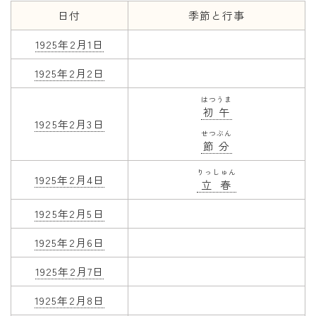
日付
季節と行事
年齢と学年
1925年2月1日
年齢・干支
1925年2月2日
学年
はつうま
子供のお祝い
初午
1925年2月3日
厄年
せつぶん
節分
長寿のお祝い
りっしゅん
1925年2月4日
立春
季節の工作
1925年2月5日
紋切り遊び
1925年2月6日
折り紙・切り紙
1925年2月7日
1925年2月8日