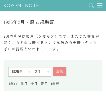
KOYOMI NOTE
MENU
1925年2月 - 暦と歳時記
行事と季節
2月の和名は如月（きさらぎ）です。まだまだ寒さが
五節句
残り、衣を重ね着するという意味の衣更着（きさら
ぎ）が語源といわれています。
年中行事
祝日
二十四節気
七十二候
雑節
1年前
前月
今月
翌月
1年後
暦と満月
今日のこよみ