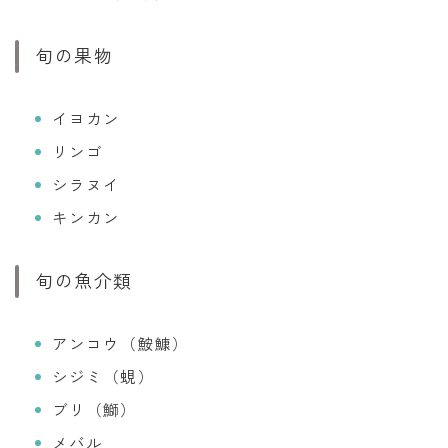
旬の果物
イヨカン
リンゴ
シラヌイ
キンカン
旬の魚介類
アンコウ（鮟鱇）
シジミ（蜆）
ブリ（鰤）
メバル