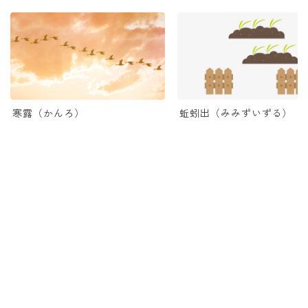
寒露（かんろ）
蚯蚓出（みみずいずる）