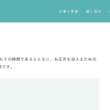
行事と季節
暦と満月
五節句
今日のこよみ
年中行事
暦と歳時記
祝日
満月・新月
二十四節気
旧暦
終わりの時期であるとともに、お正月を迎えるための
七十二候
十二支・干支
節です。
雑節
西暦・和暦