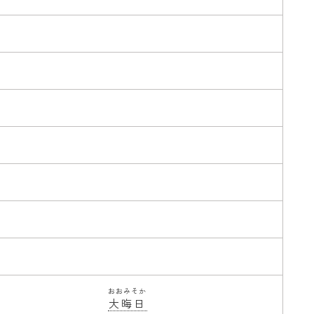
おおみそか
大晦日