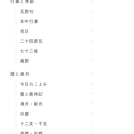
行事と季節
五節句
年中行事
祝日
二十四節気
七十二候
雑節
暦と満月
今日のこよみ
暦と歳時記
満月・新月
旧暦
十二支・干支
西暦・和暦