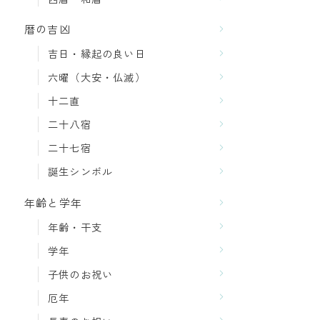
暦の吉凶
吉日・縁起の良い日
六曜（大安・仏滅）
十二直
二十八宿
二十七宿
誕生シンボル
年齢と学年
年齢・干支
学年
子供のお祝い
厄年