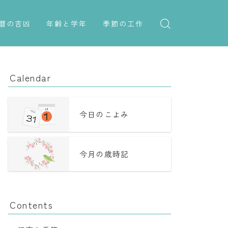
暦の吉凶
年齢と学年
季節の工作
吉日・縁起の良い日
紋切り遊び
年齢・干支
六曜（大安・仏滅）
折り紙・切り紙
学年
Calendar
十二直
子供のお祝い
二十八宿
厄年
今日のこよみ
二十七宿
長寿のお祝い
今月の歳時記
誕生シンボル
Contents