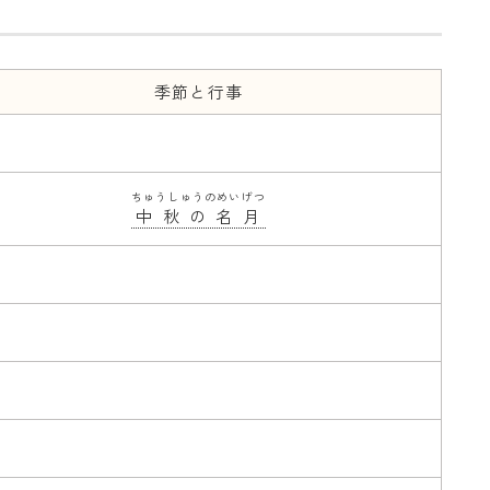
季節と行事
ちゅうしゅうのめいげつ
中秋の名月