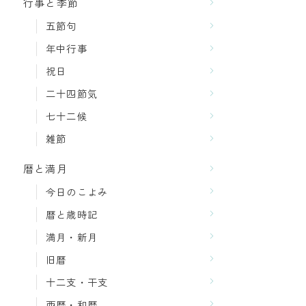
行事と季節
五節句
年中行事
祝日
二十四節気
七十二候
雑節
暦と満月
今日のこよみ
暦と歳時記
満月・新月
旧暦
十二支・干支
西暦・和暦