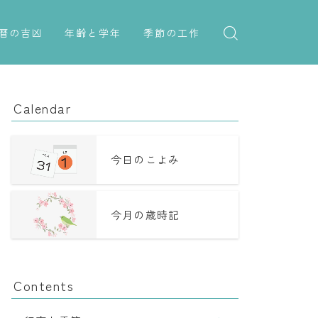
暦の吉凶
年齢と学年
季節の工作
吉日・縁起の良い日
紋切り遊び
年齢・干支
六曜（大安・仏滅）
折り紙・切り紙
学年
Calendar
十二直
子供のお祝い
二十八宿
厄年
今日のこよみ
二十七宿
長寿のお祝い
今月の歳時記
誕生シンボル
Contents