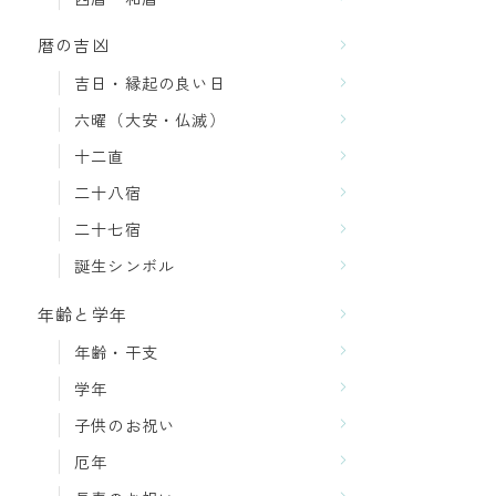
暦の吉凶
吉日・縁起の良い日
六曜（大安・仏滅）
十二直
二十八宿
二十七宿
誕生シンボル
年齢と学年
年齢・干支
学年
子供のお祝い
厄年