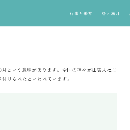
行事と季節
暦と満月
五節句
今日のこよみ
年中行事
暦と歳時記
祝日
満月・新月
二十四節気
旧暦
の月という意味があります。全国の神々が出雲大社に
七十二候
十二支・干支
名付けられたといわれています。
雑節
西暦・和暦