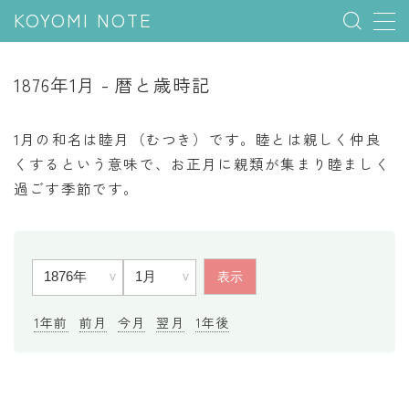
KOYOMI NOTE
MENU
1876年1月 - 暦と歳時記
行事と季節
1月の和名は睦月（むつき）です。睦とは親しく仲良
五節句
くするという意味で、お正月に親類が集まり睦ましく
過ごす季節です。
年中行事
祝日
二十四節気
七十二候
雑節
1年前
前月
今月
翌月
1年後
暦と満月
今日のこよみ