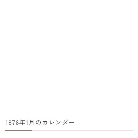
暦と歳時記
満月・新月
旧暦
十二支・干支
西暦・和暦
暦の吉凶
吉日・縁起の良い日
六曜（大安・仏滅）
十二直
二十八宿
1876年1月のカレンダー
二十七宿
誕生シンボル