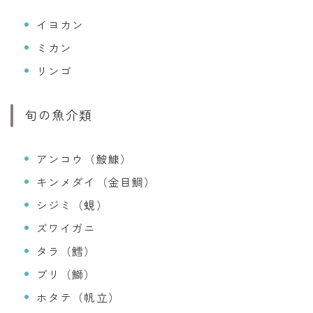
イヨカン
ミカン
リンゴ
旬の魚介類
アンコウ（鮟鱇）
キンメダイ（金目鯛）
シジミ（蜆）
ズワイガニ
タラ（鱈）
ブリ（鰤）
ホタテ（帆立）