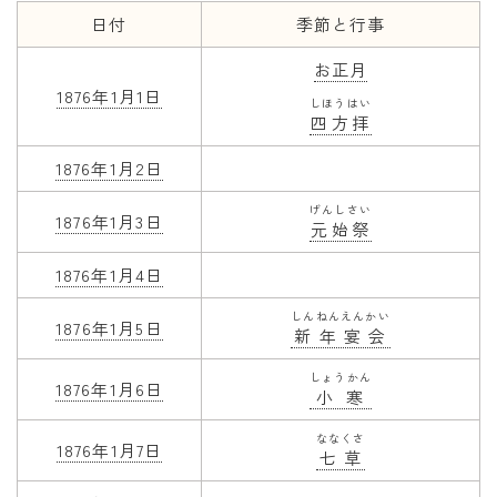
日付
季節と行事
年齢と学年
お正月
年齢・干支
1876年1月1日
しほうはい
四方拝
学年
子供のお祝い
1876年1月2日
厄年
げんしさい
1876年1月3日
元始祭
長寿のお祝い
1876年1月4日
季節の工作
しんねんえんかい
1876年1月5日
新年宴会
紋切り遊び
しょうかん
折り紙・切り紙
1876年1月6日
小寒
ななくさ
1876年1月7日
七草