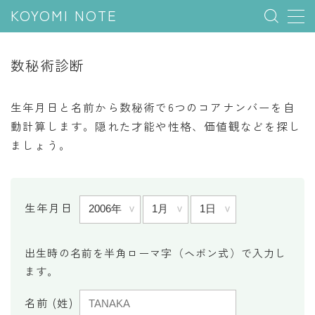
KOYOMI NOTE
MENU
数秘術診断
行事と季節
生年月日と名前から数秘術で6つのコアナンバーを自
五節句
動計算します。隠れた才能や性格、価値観などを探し
ましょう。
年中行事
祝日
二十四節気
生年月日
七十二候
雑節
出生時の名前を半角ローマ字（ヘボン式）で入力し
ます。
暦と満月
名前 (姓)
今日のこよみ