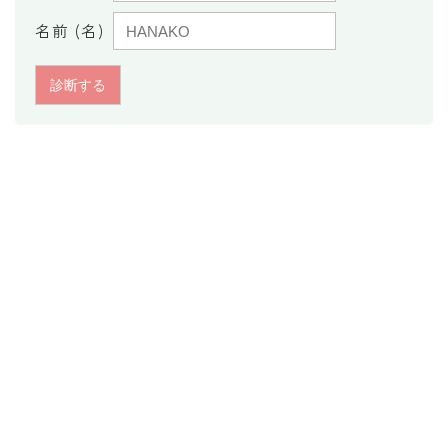
暦と歳時記
名前 (名)
満月・新月
旧暦
十二支・干支
西暦・和暦
暦の吉凶
吉日・縁起の良い日
六曜（大安・仏滅）
十二直
二十八宿
二十七宿
誕生シンボル