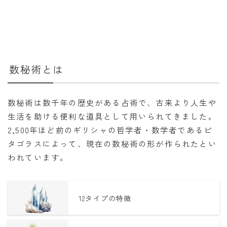
年齢と学年
年齢・干支
学年
数秘術とは
子供のお祝い
厄年
数秘術は数千年の歴史がある占術で、古来より人生や
長寿のお祝い
生活を助ける便利な道具として用いられてきました。
2,500年ほど前のギリシャの哲学者・数学者であるピ
季節の工作
タゴラスによって、現在の数秘術の形が作られたとい
われています。
紋切り遊び
折り紙・切り紙
12タイプの特徴