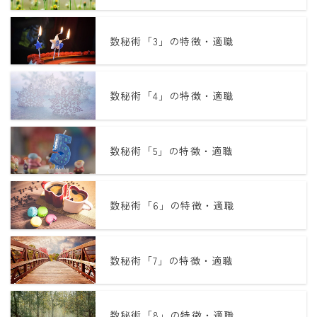
暦と歳時記
数秘術「3」の特徴・適職
満月・新月
旧暦
十二支・干支
数秘術「4」の特徴・適職
西暦・和暦
数秘術「5」の特徴・適職
暦の吉凶
吉日・縁起の良い日
数秘術「6」の特徴・適職
六曜（大安・仏滅）
十二直
二十八宿
数秘術「7」の特徴・適職
二十七宿
誕生シンボル
数秘術「8」の特徴・適職