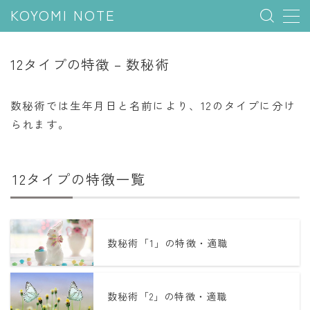
KOYOMI NOTE
MENU
12タイプの特徴 – 数秘術
行事と季節
数秘術では生年月日と名前により、12のタイプに分け
五節句
られます。
年中行事
祝日
12タイプの特徴一覧
二十四節気
七十二候
雑節
数秘術「1」の特徴・適職
暦と満月
数秘術「2」の特徴・適職
今日のこよみ