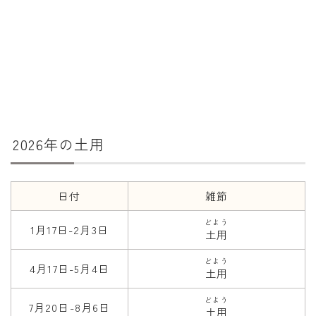
年齢と学年
年齢・干支
学年
子供のお祝い
厄年
2026年の土用
長寿のお祝い
季節の工作
日付
雑節
紋切り遊び
どよう
1月17日-2月3日
土用
折り紙・切り紙
どよう
4月17日-5月4日
土用
どよう
7月20日-8月6日
土用