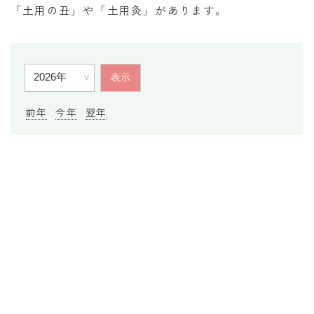
「土用の丑」や「土用灸」があります。
暦と歳時記
満月・新月
旧暦
十二支・干支
前年
今年
翌年
西暦・和暦
暦の吉凶
吉日・縁起の良い日
六曜（大安・仏滅）
十二直
二十八宿
二十七宿
誕生シンボル