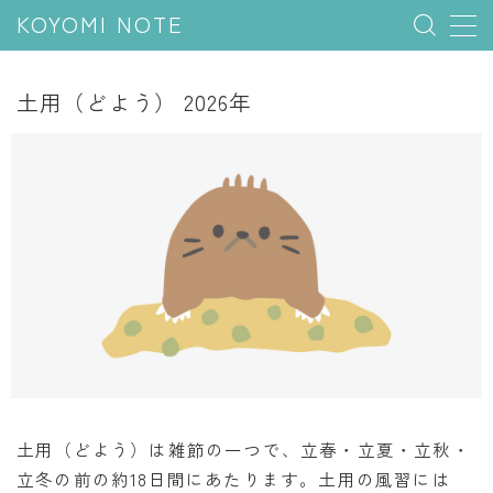
KOYOMI NOTE
MENU
土用（どよう） 2026年
行事と季節
五節句
年中行事
祝日
二十四節気
七十二候
雑節
暦と満月
土用（どよう）は雑節の一つで、立春・立夏・立秋・
立冬の前の約18日間にあたります。土用の風習には
今日のこよみ