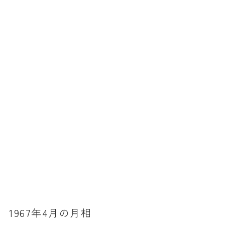
暦と歳時記
満月・新月
旧暦
十二支・干支
西暦・和暦
暦の吉凶
吉日・縁起の良い日
六曜（大安・仏滅）
十二直
二十八宿
二十七宿
1967年4月の月相
誕生シンボル