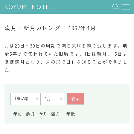
KOYOMI NOTE
MENU
満月・新月カレンダー 1967年4月
行事と季節
月は29日〜30日の周期で満ち欠けを繰り返します。明
五節句
治5年まで使われていた旧暦では、1日は新月、15日は
ほぼ満月となり、月の形で日付を知ることができまし
年中行事
た。
祝日
二十四節気
七十二候
雑節
1年前
前月
今月
翌月
1年後
暦と満月
今日のこよみ