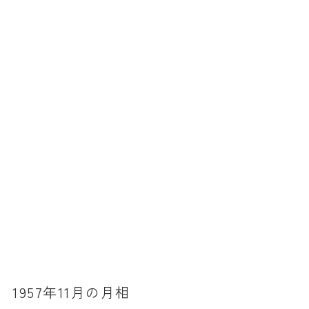
暦と歳時記
満月・新月
旧暦
十二支・干支
西暦・和暦
暦の吉凶
吉日・縁起の良い日
六曜（大安・仏滅）
十二直
二十八宿
二十七宿
1957年11月の月相
誕生シンボル