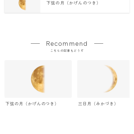
下弦の月（かげんのつき）
Recommend
こちらの記事もどうぞ
下弦の月（かげんのつき）
三日月（みかづき）