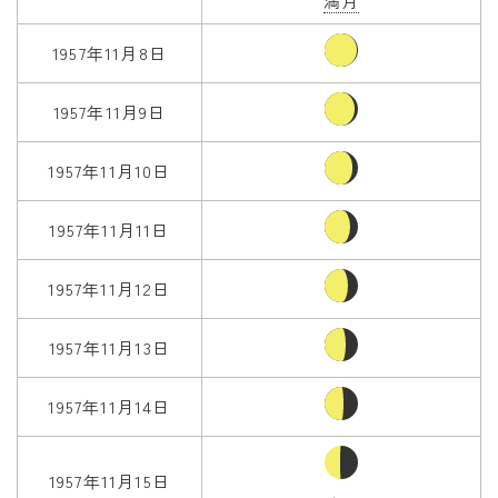
満月
1957年11月8日
1957年11月9日
1957年11月10日
1957年11月11日
1957年11月12日
1957年11月13日
1957年11月14日
1957年11月15日