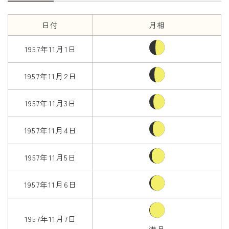
年齢と学年
日付
月相
年齢・干支
1957年11月1日
学年
1957年11月2日
子供のお祝い
厄年
1957年11月3日
長寿のお祝い
1957年11月4日
季節の工作
1957年11月5日
紋切り遊び
折り紙・切り紙
1957年11月6日
1957年11月7日