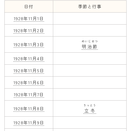
日付
季節と行事
年齢と学年
1928年11月1日
年齢・干支
1928年11月2日
学年
めいじせつ
子供のお祝い
1928年11月3日
明治節
厄年
1928年11月4日
長寿のお祝い
1928年11月5日
季節の工作
1928年11月6日
紋切り遊び
1928年11月7日
折り紙・切り紙
りっとう
1928年11月8日
立冬
1928年11月9日