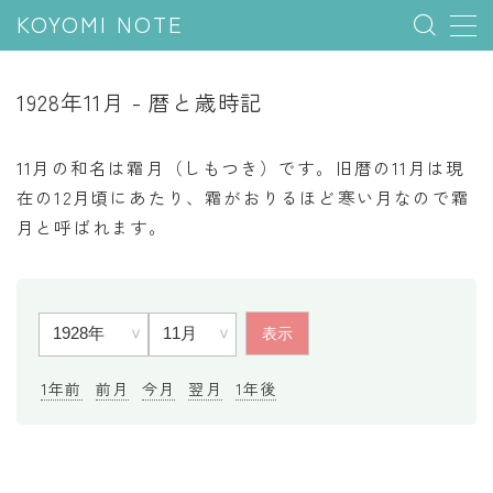
KOYOMI NOTE
MENU
1928年11月 - 暦と歳時記
行事と季節
11月の和名は霜月（しもつき）です。旧暦の11月は現
五節句
在の12月頃にあたり、霜がおりるほど寒い月なので霜
月と呼ばれます。
年中行事
祝日
二十四節気
七十二候
雑節
1年前
前月
今月
翌月
1年後
暦と満月
今日のこよみ