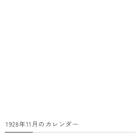
暦と歳時記
満月・新月
旧暦
十二支・干支
西暦・和暦
暦の吉凶
吉日・縁起の良い日
六曜（大安・仏滅）
十二直
二十八宿
1928年11月のカレンダー
二十七宿
誕生シンボル