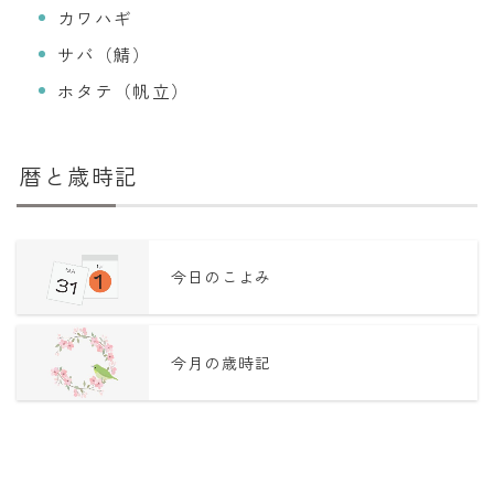
カワハギ
サバ（鯖）
ホタテ（帆立）
暦と歳時記
今日のこよみ
今月の歳時記