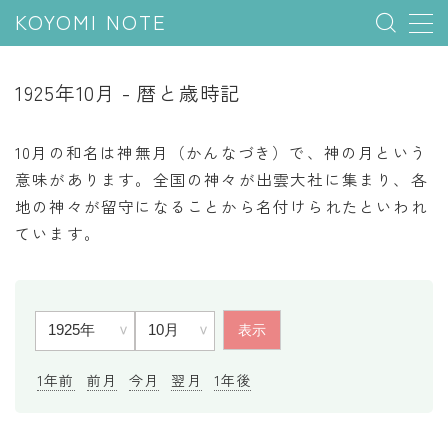
KOYOMI NOTE
MENU
1925年10月 - 暦と歳時記
行事と季節
10月の和名は神無月（かんなづき）で、神の月という
五節句
意味があります。全国の神々が出雲大社に集まり、各
地の神々が留守になることから名付けられたといわれ
年中行事
ています。
祝日
二十四節気
七十二候
雑節
1年前
前月
今月
翌月
1年後
暦と満月
今日のこよみ