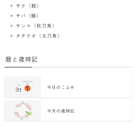
サケ（鮭）
サバ（鯖）
サンマ（秋刀魚）
タチウオ（太刀魚）
暦と歳時記
今日のこよみ
今月の歳時記