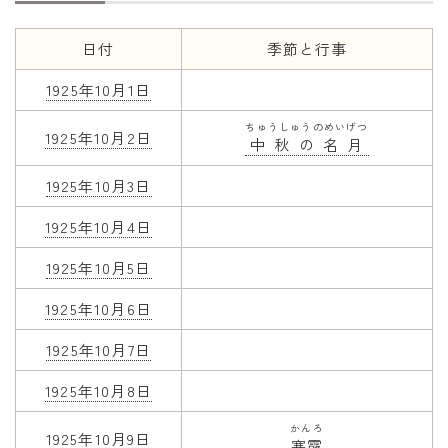
年齢と学年
日付
季節と行事
年齢・干支
1925年10月1日
学年
ちゅうしゅうのめいげつ
1925年10月2日
中秋の名月
子供のお祝い
1925年10月3日
厄年
長寿のお祝い
1925年10月4日
1925年10月5日
季節の工作
1925年10月6日
紋切り遊び
折り紙・切り紙
1925年10月7日
1925年10月8日
かんろ
1925年10月9日
寒露