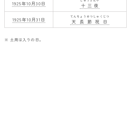
じゅうさんや
1925年10月30日
十三夜
てんちょうせつしゅくじつ
1925年10月31日
天長節祝日
※ 土用は入りの日。