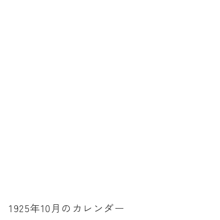
暦と歳時記
満月・新月
旧暦
十二支・干支
西暦・和暦
暦の吉凶
吉日・縁起の良い日
六曜（大安・仏滅）
十二直
二十八宿
二十七宿
1925年10月のカレンダー
誕生シンボル