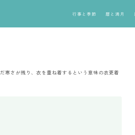
行事と季節
暦と満月
五節句
今日のこよみ
年中行事
暦と歳時記
祝日
満月・新月
二十四節気
旧暦
まだ寒さが残り、衣を重ね着するという意味の衣更着
七十二候
十二支・干支
雑節
西暦・和暦