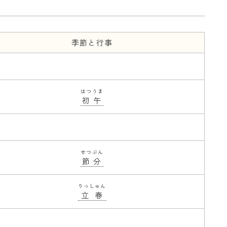
季節と行事
はつうま
初午
せつぶん
節分
りっしゅん
立春