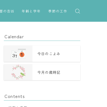
暦の吉凶
年齢と学年
季節の工作
吉日・縁起の良い日
紋切り遊び
年齢・干支
六曜（大安・仏滅）
折り紙・切り紙
学年
Calendar
十二直
子供のお祝い
二十八宿
厄年
今日のこよみ
二十七宿
長寿のお祝い
今月の歳時記
誕生シンボル
Contents