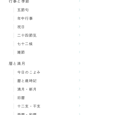
行事と季節
五節句
年中行事
祝日
二十四節気
七十二候
雑節
暦と満月
今日のこよみ
暦と歳時記
満月・新月
旧暦
十二支・干支
西暦・和暦