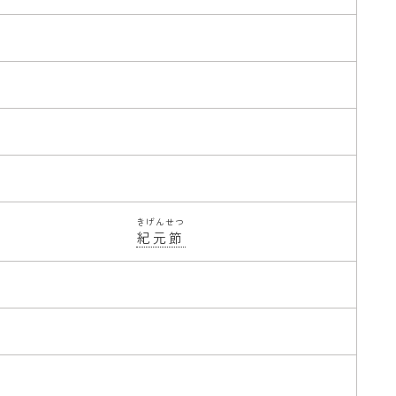
きげんせつ
紀元節