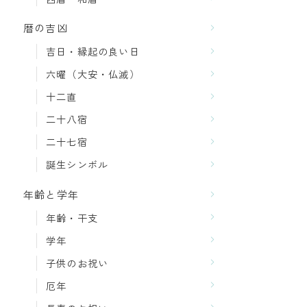
暦の吉凶
吉日・縁起の良い日
六曜（大安・仏滅）
十二直
二十八宿
二十七宿
誕生シンボル
年齢と学年
年齢・干支
学年
子供のお祝い
厄年