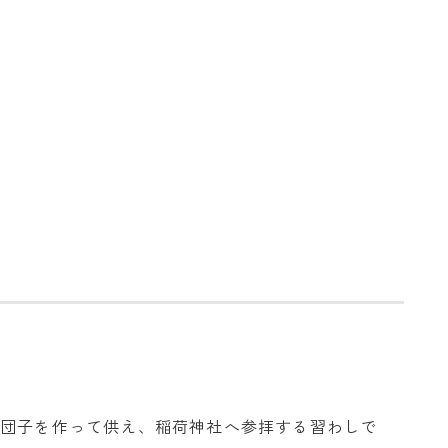
に団子を作って供え、稲荷神社へ参拝する習わしで