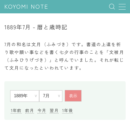
KOYOMI NOTE
MENU
1889年7月 - 暦と歳時記
行事と季節
7月の和名は文月（ふみづき）です。書道の上達を祈
五節句
り歌や願い事などを書く七夕の行事のことを「文被月
（ふみひりげづき）」と呼んでいました。それが転じ
年中行事
て文月になったといわれています。
祝日
二十四節気
七十二候
雑節
1年前
前月
今月
翌月
1年後
暦と満月
今日のこよみ