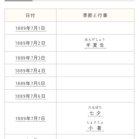
年齢と学年
日付
季節と行事
年齢・干支
1889年7月1日
学年
はんげしょう
1889年7月2日
半夏生
子供のお祝い
1889年7月3日
厄年
長寿のお祝い
1889年7月4日
1889年7月5日
季節の工作
1889年7月6日
紋切り遊び
たなばた
折り紙・切り紙
七夕
1889年7月7日
しょうしょ
小暑