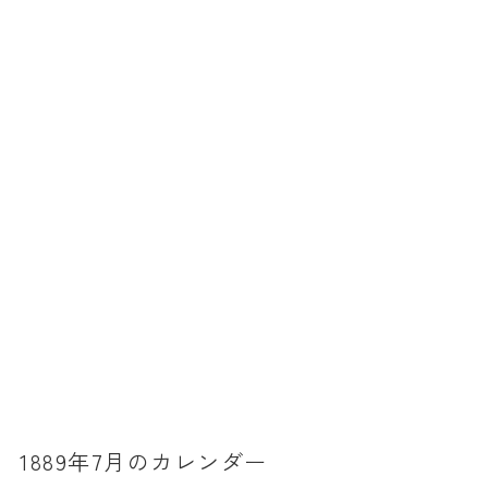
暦と歳時記
満月・新月
旧暦
十二支・干支
西暦・和暦
暦の吉凶
吉日・縁起の良い日
六曜（大安・仏滅）
十二直
二十八宿
二十七宿
1889年7月のカレンダー
誕生シンボル