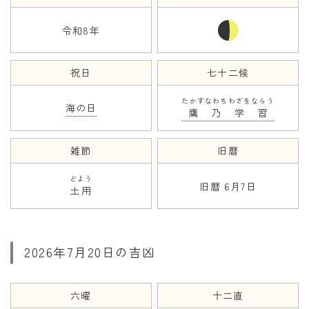
令和8年
年齢と学年
年齢・干支
祝日
七十二候
学年
たかすなわちわざをならう
子供のお祝い
海の日
鷹乃学習
厄年
雑節
旧暦
長寿のお祝い
どよう
旧暦 6月7日
土用
季節の工作
紋切り遊び
折り紙・切り紙
2026年7月20日の吉凶
六曜
十二直