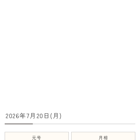
暦と歳時記
満月・新月
旧暦
十二支・干支
西暦・和暦
暦の吉凶
吉日・縁起の良い日
六曜（大安・仏滅）
十二直
2026年7月20日(月)
二十八宿
二十七宿
誕生シンボル
元号
月相