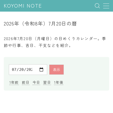
KOYOMI NOTE
MENU
2026年（令和8年）7月20日の暦
行事と季節
2026年7月20日（月曜日）の日めくりカレンダー。季
五節句
節や行事、吉日、干支などを紹介。
年中行事
祝日
二十四節気
七十二候
1年前
前日
今日
翌日
1年後
雑節
暦と満月
今日のこよみ