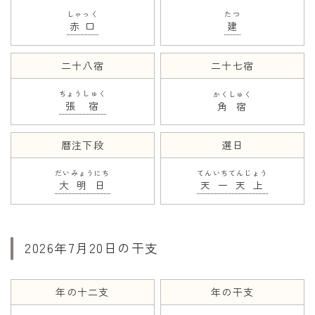
しゃっく
たつ
赤口
建
二十八宿
二十七宿
ちょうしゅく
かくしゅく
張宿
角宿
暦注下段
選日
だいみょうにち
てんいちてんじょう
大明日
天一天上
2026年7月20日の干支
年の十二支
年の干支