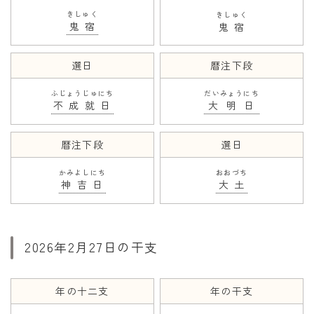
きしゅく
きしゅく
鬼宿
鬼宿
選日
暦注下段
ふじょうじゅにち
だいみょうにち
不成就日
大明日
暦注下段
選日
かみよしにち
おおづち
神吉日
大土
2026年2月27日の干支
年の十二支
年の干支