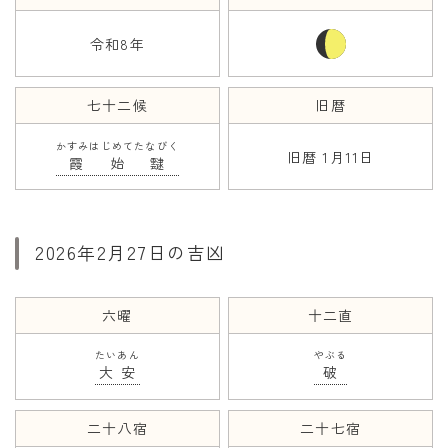
令和8年
年齢と学年
年齢・干支
七十二候
旧暦
学年
かすみはじめてたなびく
子供のお祝い
旧暦 1月11日
霞始靆
厄年
長寿のお祝い
2026年2月27日の吉凶
季節の工作
紋切り遊び
六曜
十二直
折り紙・切り紙
たいあん
やぶる
大安
破
二十八宿
二十七宿