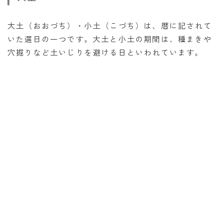
大土（おおづち）・小土（こづち）は、暦に記されて
いた選日の一つです。大土と小土の期間は、種まきや
穴掘りなど土いじりを避ける日といわれています。