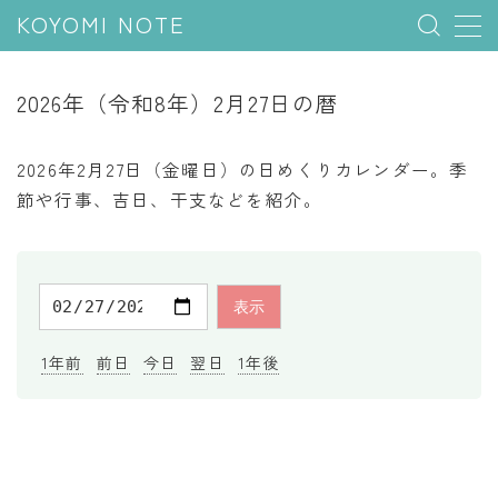
KOYOMI NOTE
MENU
2026年（令和8年）2月27日の暦
行事と季節
2026年2月27日（金曜日）の日めくりカレンダー。季
五節句
節や行事、吉日、干支などを紹介。
年中行事
祝日
二十四節気
七十二候
1年前
前日
今日
翌日
1年後
雑節
暦と満月
今日のこよみ