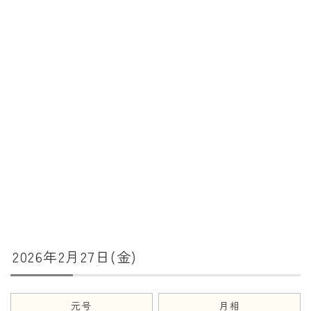
暦と歳時記
満月・新月
旧暦
十二支・干支
西暦・和暦
暦の吉凶
吉日・縁起の良い日
六曜（大安・仏滅）
十二直
2026年2月27日(金)
二十八宿
二十七宿
誕生シンボル
元号
月相