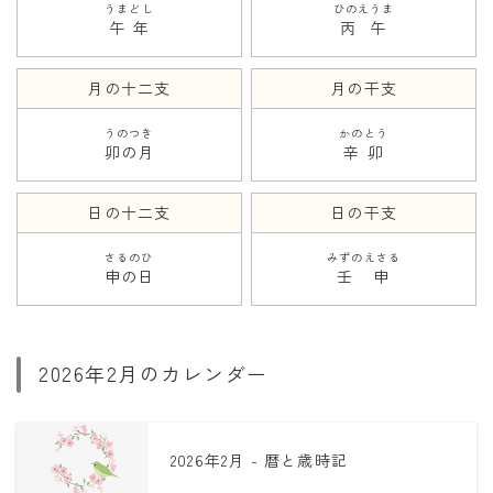
うまどし
ひのえうま
午年
丙午
月の十二支
月の干支
うのつき
かのとう
卯の月
辛卯
日の十二支
日の干支
さるのひ
みずのえさる
申の日
壬申
2026年2月のカレンダー
2026年2月 - 暦と歳時記