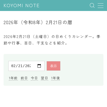
KOYOMI NOTE
MENU
2026年（令和8年）2月21日の暦
行事と季節
2026年2月21日（土曜日）の日めくりカレンダー。季
五節句
節や行事、吉日、干支などを紹介。
年中行事
祝日
二十四節気
七十二候
1年前
前日
今日
翌日
1年後
雑節
暦と満月
今日のこよみ