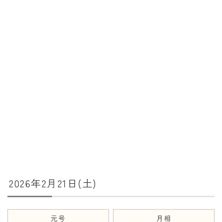
暦と歳時記
満月・新月
旧暦
十二支・干支
西暦・和暦
暦の吉凶
吉日・縁起の良い日
六曜（大安・仏滅）
十二直
2026年2月21日(土)
二十八宿
二十七宿
誕生シンボル
元号
月相