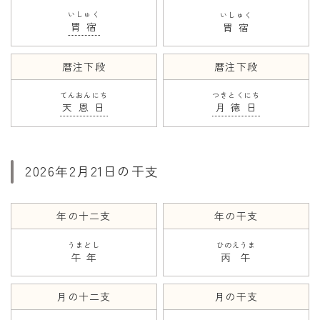
いしゅく
いしゅく
胃宿
胃宿
暦注下段
暦注下段
てんおんにち
つきとくにち
天恩日
月徳日
2026年2月21日の干支
年の十二支
年の干支
うまどし
ひのえうま
午年
丙午
月の十二支
月の干支