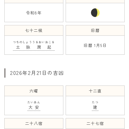
令和8年
年齢と学年
年齢・干支
七十二候
旧暦
学年
つちのしょううるおいおこる
子供のお祝い
旧暦 1月5日
土脉潤起
厄年
長寿のお祝い
2026年2月21日の吉凶
季節の工作
紋切り遊び
六曜
十二直
折り紙・切り紙
たいあん
たつ
大安
建
二十八宿
二十七宿