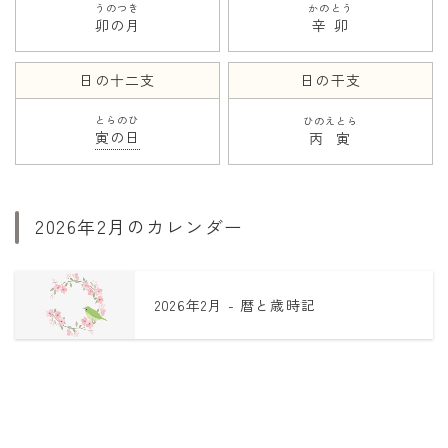
うのつき
かのとう
卯の月
辛卯
日の十二支
日の干支
とらのひ
ひのえとら
寅の日
丙寅
2026年2月のカレンダー
2026年2月 - 暦と歳時記