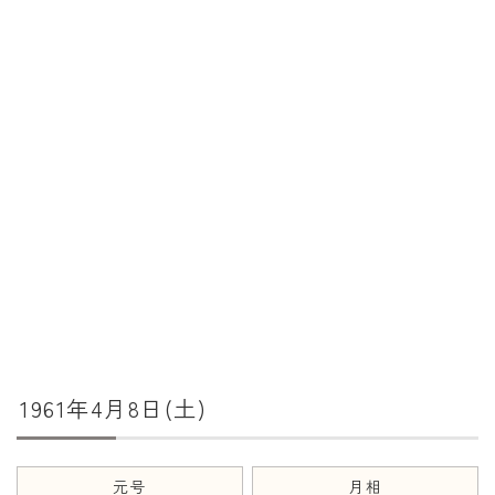
暦と歳時記
満月・新月
旧暦
十二支・干支
西暦・和暦
暦の吉凶
吉日・縁起の良い日
六曜（大安・仏滅）
十二直
1961年4月8日(土)
二十八宿
二十七宿
誕生シンボル
元号
月相