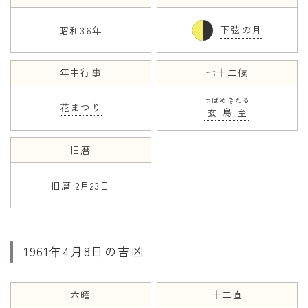
下弦の月
昭和36年
年齢と学年
年齢・干支
年中行事
七十二候
学年
つばめきたる
子供のお祝い
花まつり
玄鳥至
厄年
旧暦
長寿のお祝い
旧暦 2月23日
季節の工作
紋切り遊び
折り紙・切り紙
1961年4月8日の吉凶
六曜
十二直