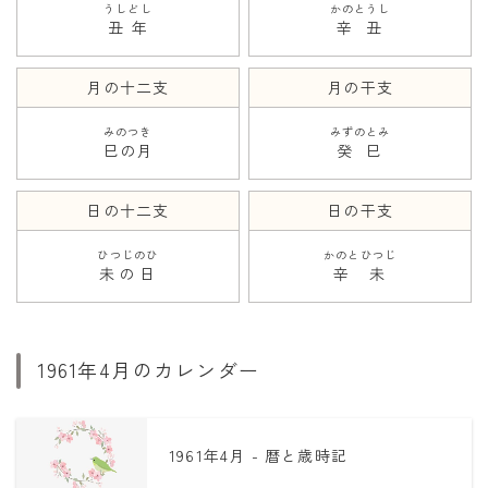
うしどし
かのとうし
丑年
辛丑
月の十二支
月の干支
みのつき
みずのとみ
巳の月
癸巳
日の十二支
日の干支
ひつじのひ
かのとひつじ
未の日
辛未
1961年4月のカレンダー
1961年4月 - 暦と歳時記