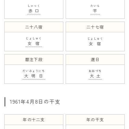
しゃっく
たいら
赤口
平
二十八宿
二十七宿
じょしゅく
じょしゅく
女宿
女宿
暦注下段
選日
だいみょうにち
おおづち
大明日
大土
1961年4月8日の干支
年の十二支
年の干支