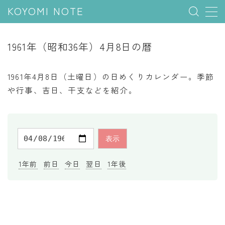
KOYOMI NOTE
MENU
1961年（昭和36年）4月8日の暦
行事と季節
1961年4月8日（土曜日）の日めくりカレンダー。季節
五節句
や行事、吉日、干支などを紹介。
年中行事
祝日
二十四節気
七十二候
1年前
前日
今日
翌日
1年後
雑節
暦と満月
今日のこよみ