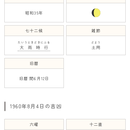
昭和35年
年齢と学年
年齢・干支
七十二候
雑節
学年
たいうときどきにふる
どよう
子供のお祝い
大雨時行
土用
厄年
旧暦
長寿のお祝い
旧暦 閏6月12日
季節の工作
紋切り遊び
折り紙・切り紙
1960年8月4日の吉凶
六曜
十二直