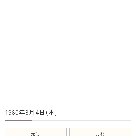
暦と歳時記
満月・新月
旧暦
十二支・干支
西暦・和暦
暦の吉凶
吉日・縁起の良い日
六曜（大安・仏滅）
十二直
1960年8月4日(木)
二十八宿
二十七宿
誕生シンボル
元号
月相