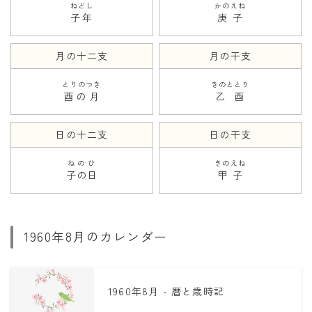
ねどし
かのえね
子年
庚子
月の十二支
月の干支
とりのつき
きのととり
酉の月
乙酉
日の十二支
日の干支
ねのひ
きのえね
子の日
甲子
1960年8月のカレンダー
1960年8月 - 暦と歳時記