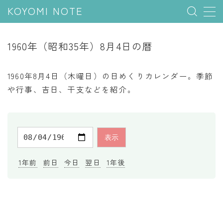
KOYOMI NOTE
MENU
1960年（昭和35年）8月4日の暦
行事と季節
1960年8月4日（木曜日）の日めくりカレンダー。季節
五節句
や行事、吉日、干支などを紹介。
年中行事
祝日
二十四節気
七十二候
1年前
前日
今日
翌日
1年後
雑節
暦と満月
今日のこよみ