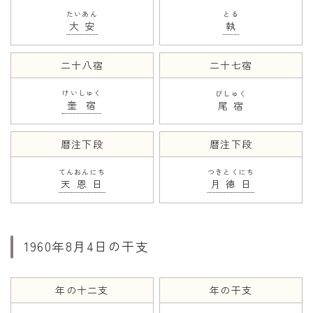
たいあん
とる
大安
執
二十八宿
二十七宿
けいしゅく
びしゅく
奎宿
尾宿
暦注下段
暦注下段
てんおんにち
つきとくにち
天恩日
月徳日
1960年8月4日の干支
年の十二支
年の干支