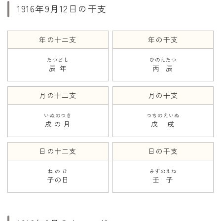
1916年9月12日の干支
年の十二支
年の干支
たつどし
ひのえたつ
辰年
丙辰
月の十二支
月の干支
いぬのつき
つちのえいぬ
戌の月
戊戌
日の十二支
日の干支
ねのひ
みずのえね
子の日
壬子