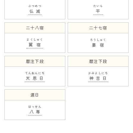
ぶつめつ
たいら
仏滅
平
二十八宿
二十七宿
よくしゅく
ろうしゅく
翼宿
婁宿
暦注下段
暦注下段
てんおんにち
かみよしにち
天恩日
神吉日
選日
はっせん
八専