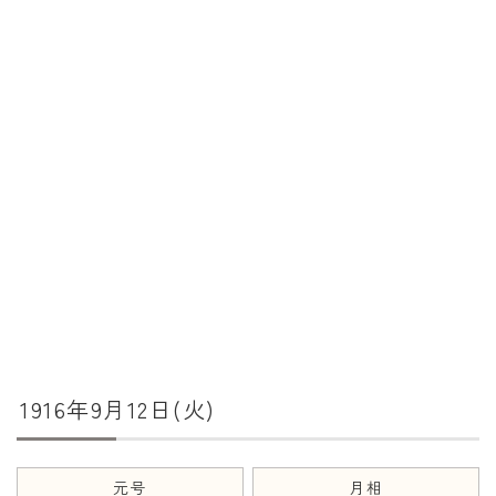
暦と歳時記
満月・新月
旧暦
十二支・干支
西暦・和暦
暦の吉凶
吉日・縁起の良い日
六曜（大安・仏滅）
十二直
1916年9月12日(火)
二十八宿
二十七宿
誕生シンボル
元号
月相