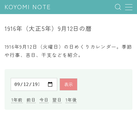
KOYOMI NOTE
MENU
1916年（大正5年）9月12日の暦
行事と季節
1916年9月12日（火曜日）の日めくりカレンダー。季節
五節句
や行事、吉日、干支などを紹介。
年中行事
祝日
二十四節気
七十二候
1年前
前日
今日
翌日
1年後
雑節
暦と満月
今日のこよみ