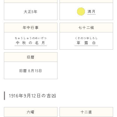
満月
大正5年
年齢と学年
年齢・干支
年中行事
七十二候
学年
ちゅうしゅうのめいげつ
くさのつゆしろし
子供のお祝い
中秋の名月
草露白
厄年
旧暦
長寿のお祝い
旧暦 8月15日
季節の工作
紋切り遊び
折り紙・切り紙
1916年9月12日の吉凶
六曜
十二直