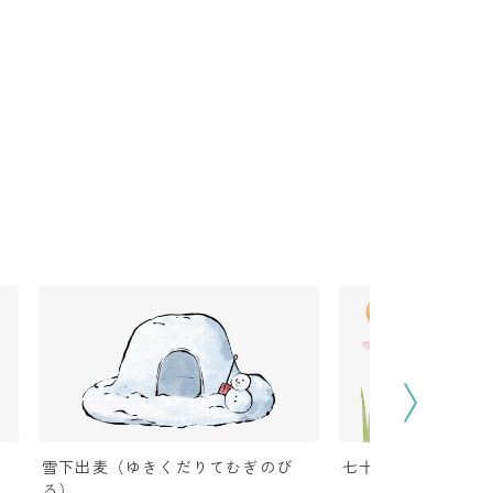
雪下出麦（ゆきくだりてむぎのび
七十二候カレンダー
る）