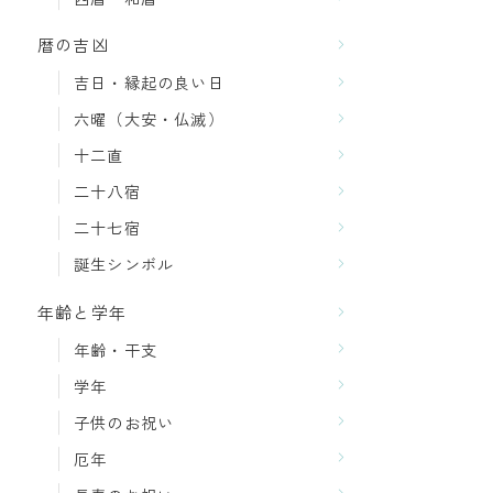
暦の吉凶
吉日・縁起の良い日
六曜（大安・仏滅）
十二直
二十八宿
二十七宿
誕生シンボル
年齢と学年
年齢・干支
学年
子供のお祝い
厄年