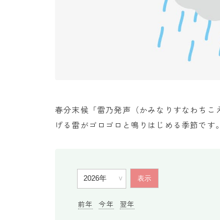
春分末候「雷乃発声（かみなりすなわちこ
げる雷がゴロゴロと鳴りはじめる季節です
前年
今年
翌年