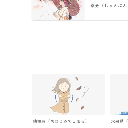
春分（しゅんぶん
地始凍（ちはじめてこおる）
水泉動