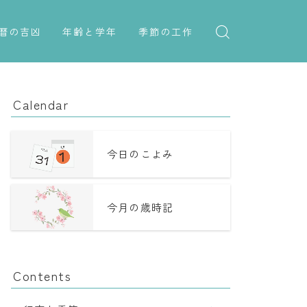
暦の吉凶
年齢と学年
季節の工作
吉日・縁起の良い日
紋切り遊び
年齢・干支
六曜（大安・仏滅）
折り紙・切り紙
学年
Calendar
十二直
子供のお祝い
二十八宿
厄年
今日のこよみ
二十七宿
長寿のお祝い
今月の歳時記
誕生シンボル
Contents