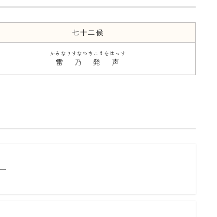
七十二候
かみなりすなわちこえをはっす
雷乃発声
ー