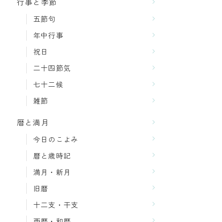
行事と季節
五節句
年中行事
祝日
二十四節気
七十二候
雑節
暦と満月
今日のこよみ
暦と歳時記
満月・新月
旧暦
十二支・干支
西暦・和暦