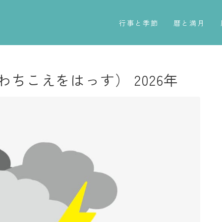
行事と季節
暦と満月
五節句
今日のこよみ
年中行事
暦と歳時記
ちこえをはっす） 2026年
祝日
満月・新月
二十四節気
旧暦
七十二候
十二支・干支
雑節
西暦・和暦