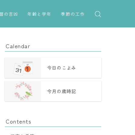
暦の吉凶
年齢と学年
季節の工作
吉日・縁起の良い日
紋切り遊び
年齢・干支
六曜（大安・仏滅）
折り紙・切り紙
学年
Calendar
十二直
子供のお祝い
二十八宿
厄年
今日のこよみ
二十七宿
長寿のお祝い
今月の歳時記
誕生シンボル
Contents