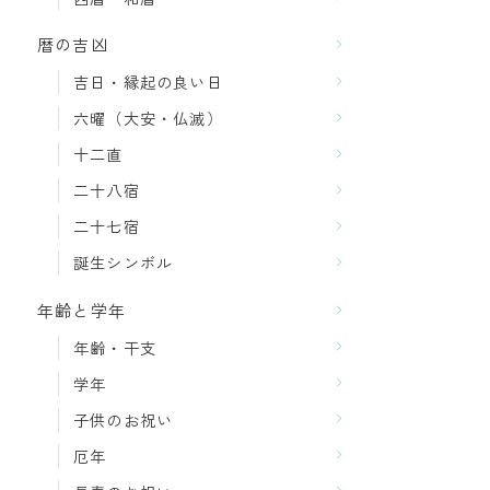
暦の吉凶
吉日・縁起の良い日
六曜（大安・仏滅）
十二直
二十八宿
二十七宿
誕生シンボル
年齢と学年
年齢・干支
学年
子供のお祝い
厄年