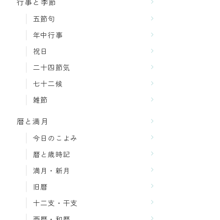
行事と季節
五節句
年中行事
祝日
二十四節気
七十二候
雑節
暦と満月
今日のこよみ
暦と歳時記
満月・新月
旧暦
十二支・干支
西暦・和暦