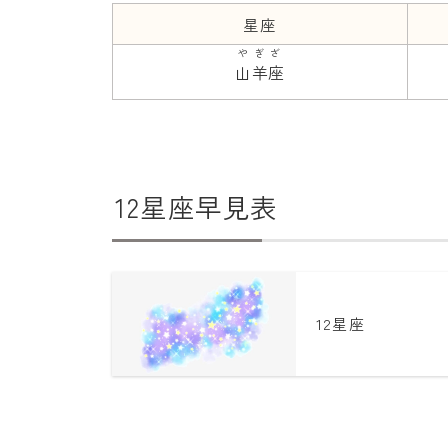
星座
やぎざ
山羊座
12星座早見表
12星座