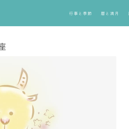
行事と季節
暦と満月
五節句
今日のこよみ
年中行事
暦と歳時記
座
祝日
満月・新月
二十四節気
旧暦
七十二候
十二支・干支
雑節
西暦・和暦