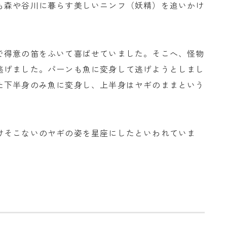
も森や谷川に暮らす美しいニンフ（妖精）を追いかけ
で得意の笛をふいて喜ばせていました。そこへ、怪物
逃げました。パーンも魚に変身して逃げようとしまし
た下半身のみ魚に変身し、上半身はヤギのままという
けそこないのヤギの姿を星座にしたといわれていま