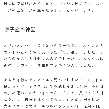
日頃に流星群がみられます。ギリシャ神話では、スパ
暦と歳時記
ルタの王妃レダの産んだ双子のことをいいます。
満月・新月
旧暦
双子座の神話
十二支・干支
西暦・和暦
スパルタという国の王妃レダの子供で、ポルックスと
カストルという仲の良いふたごの兄弟がいました。ふ
暦の吉凶
たごの兄弟は大神ゼウスの子でしたが、ポルックスは
吉日・縁起の良い日
神の子、カストルは生身のふつうの人間でした。
六曜（大安・仏滅）
あるとき戦いでカストルは死んでしまいました。仲の
十二直
良かったポルックスはとても悲しみましたが、不死身
二十八宿
のため死ぬことができません。そこで、父である大神
二十七宿
ゼウスに「自分も死なせて欲しい」と願い出ました。
大神ゼウスはカストルの願いをききいれ、兄弟を1日
誕生シンボル