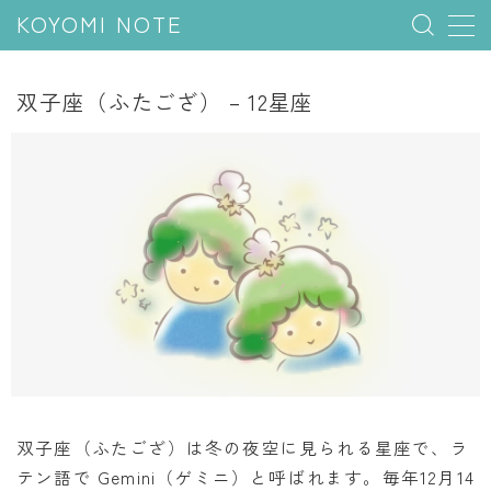
KOYOMI NOTE
MENU
双子座（ふたござ） – 12星座
行事と季節
五節句
年中行事
祝日
二十四節気
七十二候
雑節
暦と満月
双子座（ふたござ）は冬の夜空に見られる星座で、ラ
テン語で Gemini（ゲミニ）と呼ばれます。毎年12月14
今日のこよみ