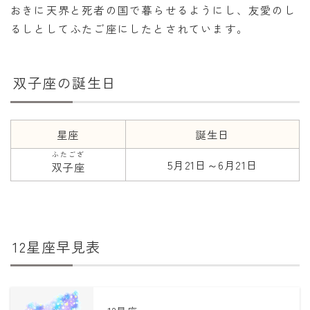
おきに天界と死者の国で暮らせるようにし、友愛のし
るしとしてふたご座にしたとされています。
年齢と学年
年齢・干支
双子座の誕生日
学年
子供のお祝い
厄年
星座
誕生日
長寿のお祝い
ふたござ
5月21日～6月21日
双子座
季節の工作
紋切り遊び
折り紙・切り紙
12星座早見表