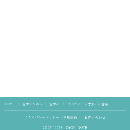
HOME
誕生シンボル
誕生花
ペペロミア – 季節と花言葉
＞
＞
＞
プライバシーポリシー・利用規約
お問い合わせ
2021–2026 KOYOMI NOTE