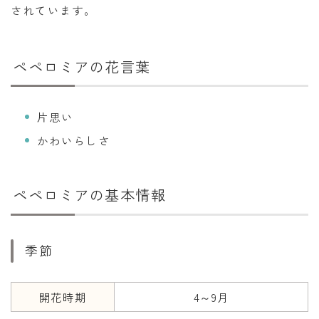
されています。
暦と歳時記
満月・新月
ペペロミアの花言葉
旧暦
十二支・干支
片思い
西暦・和暦
かわいらしさ
暦の吉凶
吉日・縁起の良い日
ペペロミアの基本情報
六曜（大安・仏滅）
十二直
季節
二十八宿
二十七宿
開花時期
4～9月
誕生シンボル