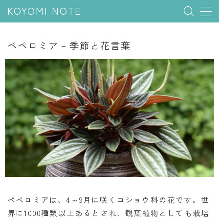
KOYOMI NOTE
MENU
ペペロミア – 季節と花言葉
行事と季節
五節句
年中行事
祝日
二十四節気
七十二候
雑節
暦と満月
ペペロミアは、4～9月に咲くコショウ科の花です。世
界に1000種類以上あるとされ、観葉植物としても栽培
今日のこよみ