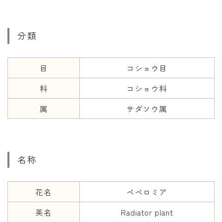
年齢と学年
分類
年齢・干支
学年
目
コショウ目
子供のお祝い
科
コショウ科
厄年
属
サダソウ属
長寿のお祝い
季節の工作
紋切り遊び
名称
折り紙・切り紙
花名
ペペロミア
英名
Radiator plant