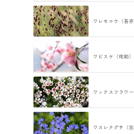
ワレモコウ（吾亦
ワビスケ（侘助）
ワックスフラワー
ワスレナグサ（忘