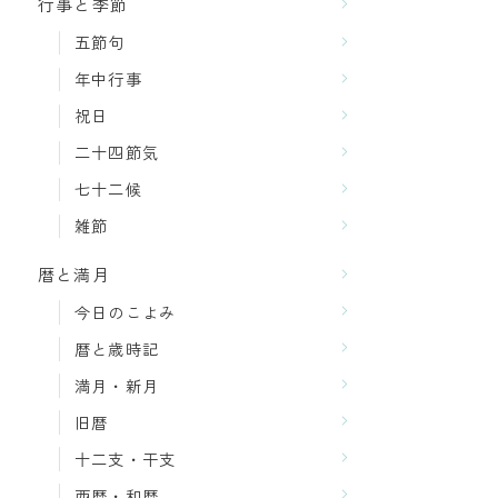
行事と季節
五節句
年中行事
祝日
二十四節気
七十二候
雑節
暦と満月
今日のこよみ
暦と歳時記
満月・新月
旧暦
十二支・干支
西暦・和暦