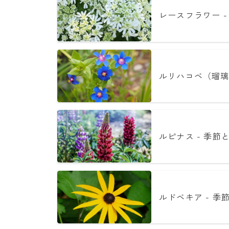
レースフラワー -
ルリハコベ（瑠璃
ルピナス - 季節
ルドベキア - 季