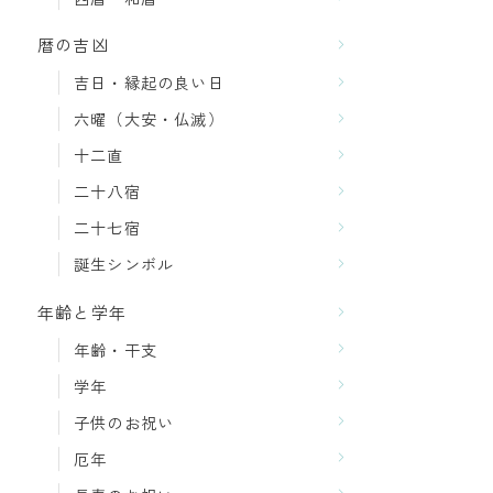
暦の吉凶
吉日・縁起の良い日
六曜（大安・仏滅）
十二直
二十八宿
二十七宿
誕生シンボル
年齢と学年
年齢・干支
学年
子供のお祝い
厄年