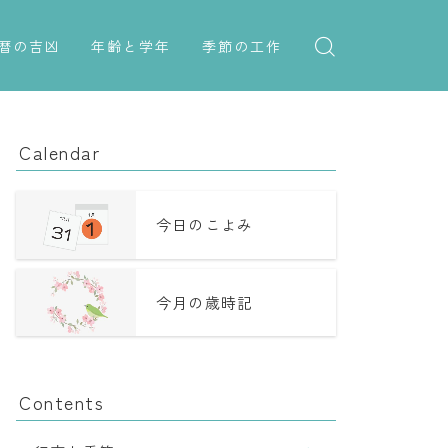
暦の吉凶
年齢と学年
季節の工作
吉日・縁起の良い日
紋切り遊び
年齢・干支
六曜（大安・仏滅）
折り紙・切り紙
学年
Calendar
十二直
子供のお祝い
二十八宿
厄年
今日のこよみ
二十七宿
長寿のお祝い
今月の歳時記
誕生シンボル
Contents