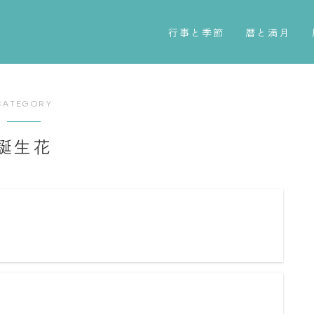
行事と季節
暦と満月
五節句
今日のこよみ
年中行事
暦と歳時記
CATEGORY
祝日
満月・新月
誕生花
二十四節気
旧暦
七十二候
十二支・干支
雑節
西暦・和暦
ー