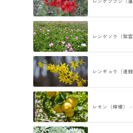
レンゲツツジ（蓮
レンゲソウ（紫雲
レンギョウ（連翹
レモン（檸檬） -