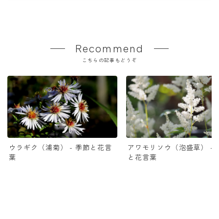
Recommend
こちらの記事もどうぞ
ウラギク（浦菊） - 季節と花言
アワモリソウ（泡盛草） - 
葉
と花言葉