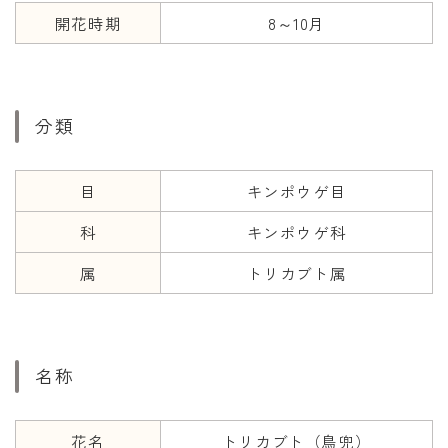
開花時期
8～10月
年齢と学年
年齢・干支
学年
分類
子供のお祝い
厄年
目
キンポウゲ目
長寿のお祝い
科
キンポウゲ科
属
トリカブト属
季節の工作
紋切り遊び
折り紙・切り紙
名称
花名
トリカブト（鳥兜）