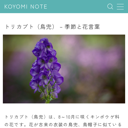
KOYOMI NOTE
MENU
トリカブト（鳥兜） – 季節と花言葉
行事と季節
五節句
年中行事
祝日
二十四節気
七十二候
雑節
暦と満月
トリカブト（鳥兜）は、8～10月に咲くキンポウゲ科
の花です。花が古来の衣装の鳥兜、鳥帽子に似ている
今日のこよみ