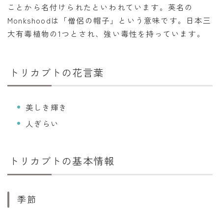
ことから名付けられたといわれています。英名の
暦と歳時記
Monkshoodは「僧侶の帽子」という意味です。日本三
満月・新月
大有毒植物の1つとされ、強い毒性を持っています。
旧暦
十二支・干支
トリカブトの花言葉
西暦・和暦
美しき輝き
暦の吉凶
人ぎらい
吉日・縁起の良い日
六曜（大安・仏滅）
トリカブトの基本情報
十二直
二十八宿
二十七宿
季節
誕生シンボル